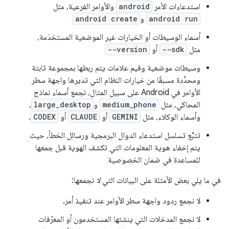
استدعاءات الأمر
android
والأوامر الفرعية، مثل
android run
و
android create
أسماء الوسيطات أو الخيارات غير الموضعية المستخدَمة،
مثل
--sdk
أو
--version
وسيطات موضعية وقيم علامات يتم ربطها بمجموعة ثابتة
ومحدَّدة مسبقًا من خيارات النظام التي تديرها واجهة سطر
الأوامر في Android على سبيل المثال، نجمع أسماء نماذج
المحاكي، مثل
medium_phone
و
large_desktop
،
وأسماء الوكلاء، مثل
GEMINI
أو
CLAUDE
أو
CODEX
.
تتبُّع تسلسل استدعاء الدوال البرمجية ورسائل الخطأ، حيث
يتم إخفاء هوية المعلومات التي تكشف الهوية قبل جمعها
للمساعدة في ضمان الخصوصية
في ما يلي بعض الأمثلة على البيانات التي
لا
نجمعها:
لا نجمع ردود واجهة سطر الأوامر عند تنفيذ أمر.
لا نجمع المدخلات التي ينشئها المستخدمون أو المعرّفات