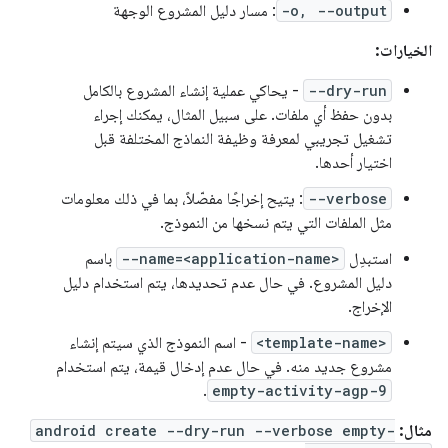
-o, --output
: مسار دليل المشروع الوجهة
الخيارات:
--dry-run
- يحاكي عملية إنشاء المشروع بالكامل
بدون حفظ أي ملفات. على سبيل المثال، يمكنك إجراء
تشغيل تجريبي لمعرفة وظيفة النماذج المختلفة قبل
اختيار أحدها.
--verbose
: يتيح إخراجًا مفصّلاً، بما في ذلك معلومات
مثل الملفات التي يتم نسخها من النموذج.
استبدِل
--name=<application-name>
باسم
دليل المشروع. في حال عدم تحديدها، يتم استخدام دليل
الإخراج.
<template-name>
- اسم النموذج الذي سيتم إنشاء
مشروع جديد منه. في حال عدم إدخال قيمة، يتم استخدام
.
empty-activity-agp-9
مثال:
android create --dry-run --verbose empty-