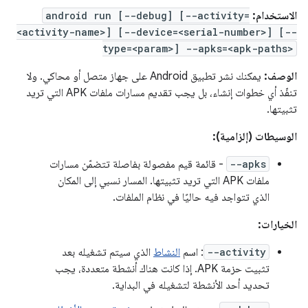
الاستخدام:
android run [--debug] [--activity=
<activity-name>] [--device=<serial-number>] [--
type=<param>] --apks=<apk-paths>
الوصف:
يمكنك نشر تطبيق Android على جهاز متصل أو محاكي. ولا
تنفّذ أي خطوات إنشاء، بل يجب تقديم مسارات ملفات APK التي تريد
تثبيتها.
الوسيطات (إلزامية):
--apks
- قائمة قيم مفصولة بفاصلة تتضمّن مسارات
ملفات APK التي تريد تثبيتها. المسار نسبي إلى المكان
الذي تتواجد فيه حاليًا في نظام الملفات.
الخيارات:
--activity
: اسم
النشاط
الذي سيتم تشغيله بعد
تثبيت حزمة APK. إذا كانت هناك أنشطة متعددة، يجب
تحديد أحد الأنشطة لتشغيله في البداية.