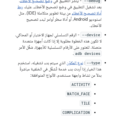
--debug
- ينشر التطبيق في
وضع تصحيح الأخطاء
.
بعد تشغيل التطبيق في وضع تصحيح الأخطاء، عليك
ربط
أداة تصحيح الأخطاء
من بيئة تطوير متكاملة (IDE)، مثل
استوديو Android، أو أداة سطر أوامر لبدء تصحيح
الأخطاء.
--device
- الرقم التسلسلي لجهاز الاختبار أو المحاكي.
لا تكون هذه الخطوة مطلوبة إلا إذا كانت أجهزة متعددة
متصلة. للعثور على الأرقام التسلسلية للأجهزة، شغِّل الأمر
.
adb devices
--type
:
نوع المكوّن
الذي سيتم بدء تشغيله. استخدِم
هذا الخيار إذا أردت بدء خدمة تُشغَّل في الخلفية مباشرةً
بدلاً من نشاط واجهة مستخدم. الأنواع المتوافقة:
ACTIVITY
WATCH_FACE
TILE
COMPLICATION