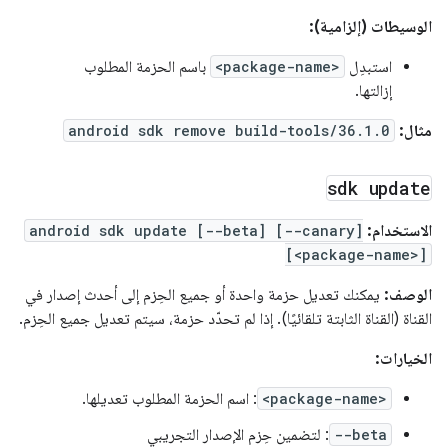
الوسيطات (إلزامية):
استبدِل
<package-name>
باسم الحزمة المطلوب
إزالتها.
مثال:
android sdk remove build-tools/36.1.0
sdk update
الاستخدام:
android sdk update [--beta] [--canary]
[<package-name>]
الوصف:
يمكنك تعديل حزمة واحدة أو جميع الحِزم إلى أحدث إصدار في
القناة (القناة الثابتة تلقائيًا). إذا لم تحدّد حزمة، سيتم تعديل جميع الحِزم.
الخيارات:
<package-name>
: اسم الحزمة المطلوب تعديلها.
--beta
: لتضمين حِزم الإصدار التجريبي