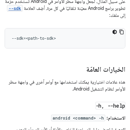
على سبيل المثال، لجعل واجهة سطر الأوامر في Android تستخدم حزمة
تطوير برامج Android معيّنة تلقائيًا في كل مرة، أضِف العلامة
--sdk
إلى ملفك:
--sdk
=
الخيارات العامّة
هذه علامات اختيارية يمكنك استخدامها مع أوامر أخرى في واجهة سطر
الأوامر لنظام التشغيل Android.
-h
,
--help
الاستخدام:
android <command> -h
الوصف:
لعرض دليل المساعدة الخاص بالأداة أو الأمر المحدّد المعنيّ.