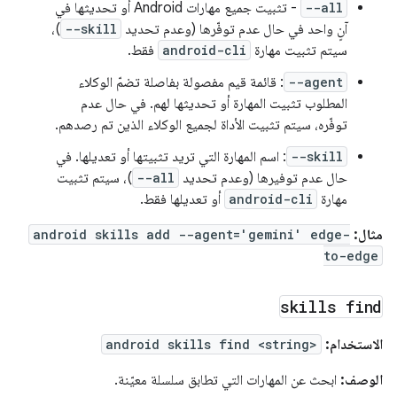
--all
- تثبيت جميع مهارات Android أو تحديثها في
آنٍ واحد في حال عدم توفّرها (وعدم تحديد
--skill
)،
سيتم تثبيت مهارة
android-cli
فقط.
--agent
: قائمة قيم مفصولة بفاصلة تضمّ الوكلاء
المطلوب تثبيت المهارة أو تحديثها لهم. في حال عدم
توفّره، سيتم تثبيت الأداة لجميع الوكلاء الذين تم رصدهم.
--skill
: اسم المهارة التي تريد تثبيتها أو تعديلها. في
حال عدم توفيرها (وعدم تحديد
--all
)، سيتم تثبيت
مهارة
android-cli
أو تعديلها فقط.
مثال:
android skills add --agent='gemini' edge-
to-edge
skills find
الاستخدام:
android skills find <string>
الوصف:
ابحث عن المهارات التي تطابق سلسلة معيّنة.