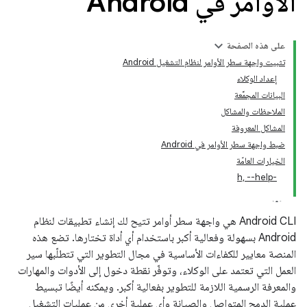
الأوامر في Android
على هذه الصفحة
تثبيت واجهة سطر الأوامر لنظام التشغيل Android
إعداد الوكلاء
البيانات المجمَّعة
الملاحظات والمشاكل
المشاكل المعروفة
ضبط واجهة سطر الأوامر في Android
الخيارات العامّة
-h, --help
‫Android CLI هي واجهة سطر أوامر تتيح لك إنشاء تطبيقات لنظام
Android بسهولة وفعالية أكبر باستخدام أي أداة تختارها. تضع هذه
المنصة معايير للكفاءات الأساسية في مجال التطوير التي تتطلّبها سير
العمل التي تعتمد على الوكلاء، وتوفّر نقطة دخول إلى الأدوات والمهارات
والمعرفة الرسمية اللازمة للتطوير بفعالية أكبر. ويمكنه أيضًا تبسيط
عملية الدمج المتواصل والصيانة وأي عملية أخرى من عمليات التشغيل