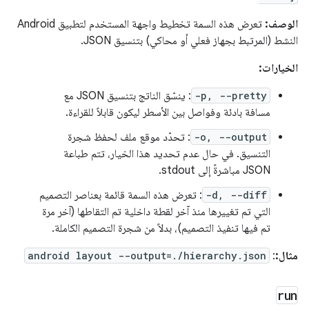
الوصف:
تعرض هذه السمة تخطيط واجهة المستخدم لتطبيق Android
النشط (المرتبط بجهاز فعلي أو محاكي) بتنسيق JSON.
الخيارات:
-p, --pretty
: ينسّق الناتج بتنسيق JSON مع
مسافة بادئة وفواصل بين الأسطر ليكون قابلاً للقراءة.
-o, --output
: تحدّد موقع ملف لحفظ شجرة
التنسيق. في حال عدم تحديد هذا الخيار، تتم طباعة
JSON مباشرةً إلى stdout.
-d, --diff
: تعرض هذه السمة قائمة بعناصر التصميم
التي تم تغييرها منذ آخر لقطة داخلية تم التقاطها (آخر مرة
تم فيها تنفيذ التصميم)، بدلاً من شجرة التصميم الكاملة.
مثال:
:
android layout --output=./hierarchy.json
run