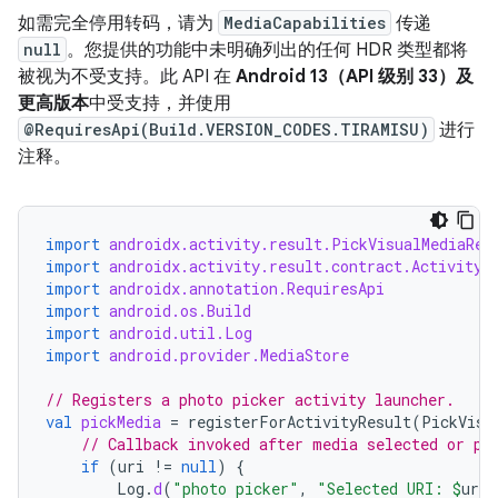
如需完全停用转码，请为
MediaCapabilities
传递
null
。您提供的功能中未明确列出的任何 HDR 类型都将
被视为不受支持。
此 API 在
Android 13（API 级别 33）及
更高版本
中受支持，并使用
@RequiresApi(Build.VERSION_CODES.TIRAMISU)
进行
注释。
import
androidx.activity.result.PickVisualMediaReq
import
androidx.activity.result.contract.ActivityR
import
androidx.annotation.RequiresApi
import
android.os.Build
import
android.util.Log
import
android.provider.MediaStore
// Registers a photo picker activity launcher.
val
pickMedia
=
registerForActivityResult
(
PickVisu
// Callback invoked after media selected or pi
if
(
uri
!=
null
)
{
Log
.
d
(
"photo picker"
,
"Selected URI: 
$
uri
"