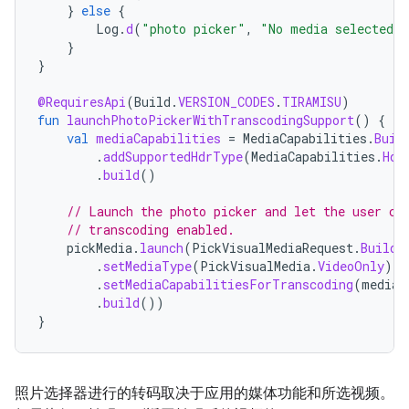
}
else
{
Log
.
d
(
"photo picker"
,
"No media selected"
}
}
@RequiresApi
(
Build
.
VERSION_CODES
.
TIRAMISU
)
fun
launchPhotoPickerWithTranscodingSupport
()
{
val
mediaCapabilities
=
MediaCapabilities
.
Buil
.
addSupportedHdrType
(
MediaCapabilities
.
Hdr
.
build
()
// Launch the photo picker and let the user ch
// transcoding enabled.
pickMedia
.
launch
(
PickVisualMediaRequest
.
Builde
.
setMediaType
(
PickVisualMedia
.
VideoOnly
)
.
setMediaCapabilitiesForTranscoding
(
mediaC
.
build
())
}
照片选择器进行的转码取决于应用的媒体功能和所选视频。