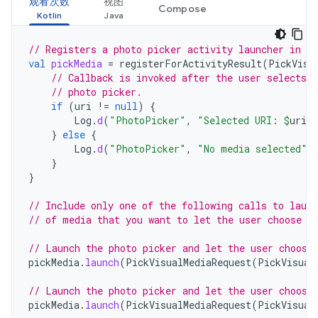
观看次数
视图
Compose
// Registers a photo picker activity launcher in s
val
pickMedia
=
registerForActivityResult
(
PickVisu
// Callback is invoked after the user selects 
// photo picker.
if
(
uri
!=
null
)
{
Log
.
d
(
"PhotoPicker"
,
"Selected URI: 
$
uri
"
}
else
{
Log
.
d
(
"PhotoPicker"
,
"No media selected"
)
}
}
// Include only one of the following calls to laun
// of media that you want to let the user choose f
// Launch the photo picker and let the user choose
pickMedia
.
launch
(
PickVisualMediaRequest
(
PickVisual
// Launch the photo picker and let the user choose
pickMedia
.
launch
(
PickVisualMediaRequest
(
PickVisual