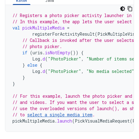
// Registers a photo picker activity launcher in m
// In this example, the app lets the user select u
val
pickMultipleMedia
=
registerForActivityResult
(
PickMultipleVisu
// Callback is invoked after the user selects 
// photo picker.
if
(
uris
.
isNotEmpty
())
{
Log
.
d
(
"PhotoPicker"
,
"Number of items sel
}
else
{
Log
.
d
(
"PhotoPicker"
,
"No media selected"
)
}
}
// For this example, launch the photo picker and l
// and videos. If you want the user to select a sp
// use the overloaded versions of launch(), as sho
// to 
select a single media item
.
pickMultipleMedia
.
launch
(
PickVisualMediaRequest
(
Pi