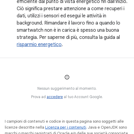
efficiente dal punto di vista energetico fin dall'inizio.
Ciò significa prestare attenzione a come recuperi i
dati, utilizzi i sensori ed esegui le attività in
background. Rimandare il lavoro fino a quando lo
smartwatch non è in carica è spesso una buona
strategia. Per saperne di più, consulta la guida al
risparmio energetico
.
Nessun suggerimento al momento.
Prova ad
accedere
al tuo Account Google.
I campioni di contenuti e codice in questa pagina sono soggetti alle
licenze descritte nella
Licenza per i contenuti
. Java e OpenJDK sono
marchi o marchi registrati di Oracle e/o delle sue società consociate.