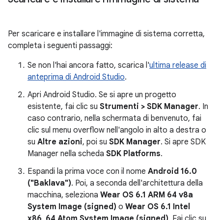
Per scaricare e installare l'immagine di sistema corretta,
completa i seguenti passaggi:
Se non l'hai ancora fatto, scarica l'
ultima release di
anteprima di Android Studio
.
Apri Android Studio. Se si apre un progetto
esistente, fai clic su
Strumenti > SDK Manager
. In
caso contrario, nella schermata di benvenuto, fai
clic sul menu overflow nell'angolo in alto a destra o
su
Altre azioni
, poi su
SDK Manager
. Si apre SDK
Manager nella scheda
SDK Platforms
.
Espandi la prima voce con il nome
Android 16.0
("Baklava")
. Poi, a seconda dell'architettura della
macchina, seleziona
Wear OS 6.1 ARM 64 v8a
System Image (signed)
o
Wear OS 6.1 Intel
x86_64 Atom System Image (signed)
. Fai clic su