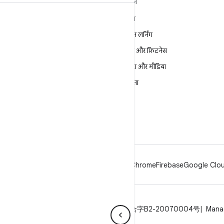
ANDROID के बारे में ज़्यादा
खोजें
जानें
गेमिंग
Android
मशीन लर्निंग
Android for Enterprise
सेहत और फ़िटनेस
सुरक्षा
कैमरा और मीडिया
सोर्स
निजता
समाचार
5G
ब्लॉग
पॉडकास्ट
Android
Chrome
Firebase
Google Cloud
निजता
लाइसेंस
ब्रैंड दिशानिर्देश
ICP证合字B2-20070004号
Mana