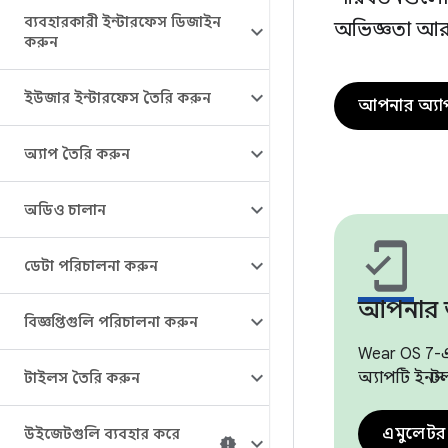
ব্যবহারকারী ইন্টারফেস ডিজাইন
অভিজ্ঞতা আর
করুন
ইউজার ইন্টারফেস তৈরি করুন
আপনার অ্যাপ প
অ্যাপ তৈরি করুন
অডিও চালান
mobile_friendly
ডেটা পরিচালনা করুন
আপনার অ
বিজ্ঞপ্তিগুলি পরিচালনা করুন
Wear OS 7-
অ্যাপটি ইনস্
টাইলস তৈরি করুন
এমুলেটর
উইজেটগুলি ব্যবহার করে