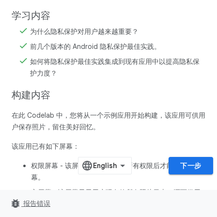
学习内容
为什么隐私保护对用户越来越重要？
前几个版本的 Android 隐私保护最佳实践。
如何将隐私保护最佳实践集成到现有应用中以提高隐私保
护力度？
构建内容
在此 Codelab 中，您将从一个示例应用开始构建，该应用可供用
户保存照片，留住美好回忆。
该应用已有如下屏幕：
权限屏幕 - 该屏幕要求用户授予所有权限后才能转到主屏
下一步
幕。
主屏幕 - 该屏幕显示用户现有的所有照片日志，还可供用
bug_report
报告错误
户添加新的照片日志。