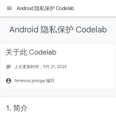
menu
Android 隐私保护 Codelab
Android 隐私保护 Codelab
本页内容
学习内容
构建内容
关于此 Codelab
所需条件
添加用于请求相机权限的逻辑
添加用于请求位置信息权限的逻辑
subject
上次更新时间：9月 21, 2023
如需查找参考代码（可选），请执行以下操作：
了解详情
account_circle
terencez,yrezgui 编写
1. 简介