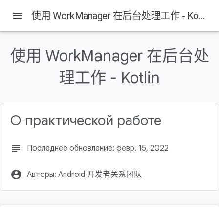
menu
使用 WorkManager 在后台处理工作 - Kotlin
使用 WorkManager 在后台处
Содержание
理工作 - Kotlin
简介
什么是 WorkManager
构建内容
学习内容
О практической работе
您需要满足的条件
subject
Последнее обновление: февр. 15, 2022
account_circle
Авторы: Android 开发者关系团队