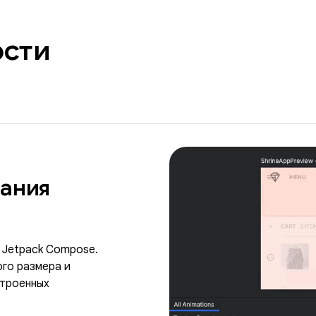
ости
дания
 Jetpack Compose.
го размера и
троенных