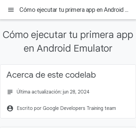
menu
Cómo ejecutar tu primera app en Android Emulator
Cómo ejecutar tu primera app
En esta página
en Android Emulator
1. Antes de comenzar
Requisitos previos
Qué aprenderás
Qué compilarás
Acerca de este codelab
Requisitos
subject
Última actualización: jun 28, 2024
account_circle
Escrito por Google Developers Training team