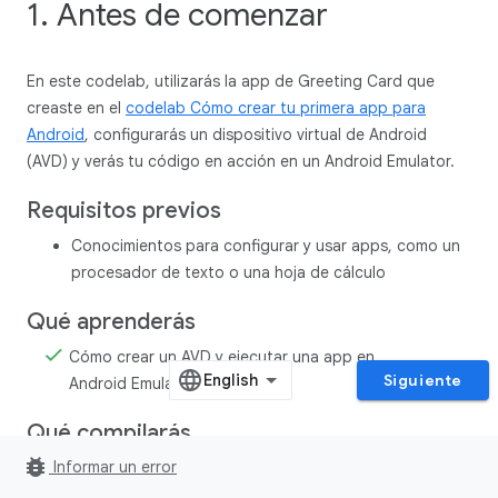
1. Antes de comenzar
En este codelab, utilizarás la app de Greeting Card que
creaste en el
codelab Cómo crear tu primera app para
Android
, configurarás un dispositivo virtual de Android
(AVD) y verás tu código en acción en un Android Emulator.
Requisitos previos
Conocimientos para configurar y usar apps, como un
procesador de texto o una hoja de cálculo
Qué aprenderás
Cómo crear un AVD y ejecutar una app en
Siguiente
Android Emulator
Qué compilarás
bug_report
Informar un error
Una app básica para Android a partir de una plantilla