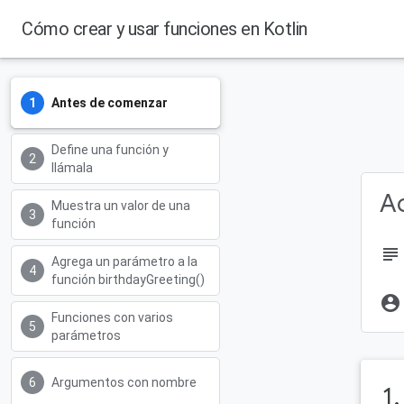
Cómo crear y usar funciones en Kotlin
Antes de comenzar
Define una función y
llámala
Ac
Muestra un valor de una
función
subject
Agrega un parámetro a la
función birthdayGreeting()
account_circle
Funciones con varios
parámetros
Argumentos con nombre
1