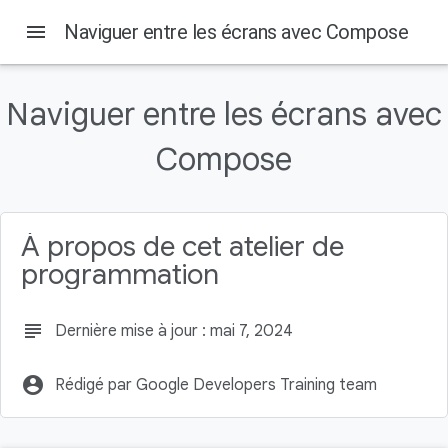
menu
Naviguer entre les écrans avec Compose
Naviguer entre les écrans avec
Sur cette page
Compose
1. Avant de commencer
Prérequis
Points abordés
Objectifs de l'atelier
À propos de cet atelier de
Ce dont vous avez besoin
programmation
subject
Dernière mise à jour : mai 7, 2024
account_circle
Rédigé par Google Developers Training team