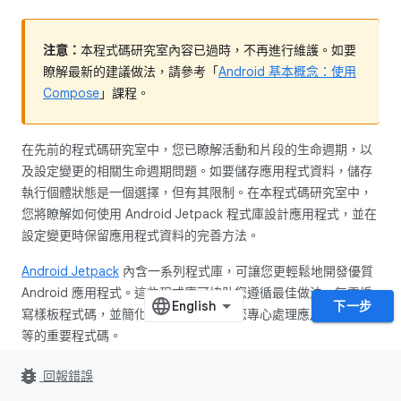
注意：
本程式碼研究室內容已過時，不再進行維護。如要
瞭解最新的建議做法，請參考「
Android 基本概念：使用
Compose
」課程。
在先前的程式碼研究室中，您已瞭解活動和片段的生命週期，以
及設定變更的相關生命週期問題。如要儲存應用程式資料，儲存
執行個體狀態是一個選擇，但有其限制。在本程式碼研究室中，
您將瞭解如何使用 Android Jetpack 程式庫設計應用程式，並在
設定變更時保留應用程式資料的完善方法。
Android Jetpack
內含一系列程式庫，可讓您更輕鬆地開發優質
Android 應用程式。這些程式庫可協助您遵循最佳做法、無需編
下一步
寫樣板程式碼，並簡化複雜的工作，讓您專心處理應用程式邏輯
等的重要程式碼。
Android 架構元件
是
Android Jetpack
程式庫的一部分，旨在協
bug_report
回報錯誤
助您設計具備優良架構的應用程式。架構元件可提供應用程式架