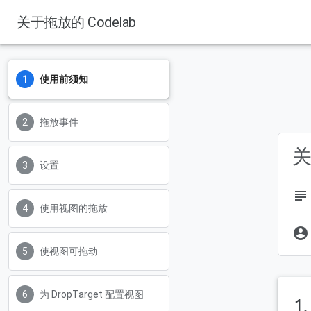
关于拖放的 Codelab
使用前须知
拖放事件
关
设置
subject
使用视图的拖放
account_circle
使视图可拖动
为 DropTarget 配置视图
1