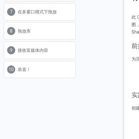
在多窗口模式下拖放
此
图
拖放库
S
前
接收富媒体内容
为完
恭喜！
实
创