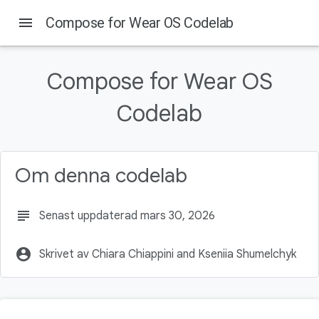
menu
Compose for Wear OS Codelab
On this page
1. 简介
Compose for Wear OS
学习内容
构建内容
Codelab
前提条件
2. 准备设置
Om denna codelab
subject
Senast uppdaterad mars 30, 2026
account_circle
Skrivet av Chiara Chiappini and Kseniia Shumelchyk