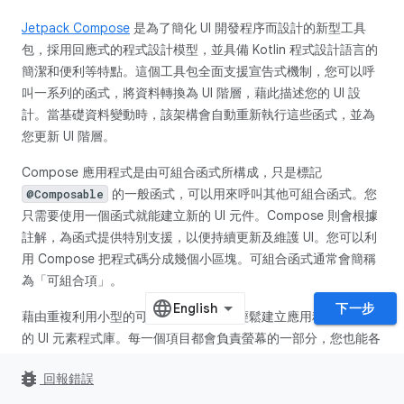
Jetpack Compose
是為了簡化 UI 開發程序而設計的新型工具
包，採用回應式的程式設計模型，並具備 Kotlin 程式設計語言的
簡潔和便利等特點。這個工具包全面支援宣告式機制，您可以呼
叫一系列的函式，將資料轉換為 UI 階層，藉此描述您的 UI 設
計。當基礎資料變動時，該架構會自動重新執行這些函式，並為
您更新 UI 階層。
Compose 應用程式是由可組合函式所構成，只是標記
的一般函式，可以用來呼叫其他可組合函式。您
@Composable
只需要使用一個函式就能建立新的 UI 元件。Compose 則會根據
註解，為函式提供特別支援，以便持續更新及維護 UI。您可以利
用 Compose 把程式碼分成幾個小區塊。可組合函式通常會簡稱
為「可組合項」。
下一步
藉由重複利用小型的可組合項，您可以輕鬆建立應用程式要使用
的 UI 元素程式庫。每一個項目都會負責螢幕的一部分，您也能各
自編輯這些部分。
bug_report
回報錯誤