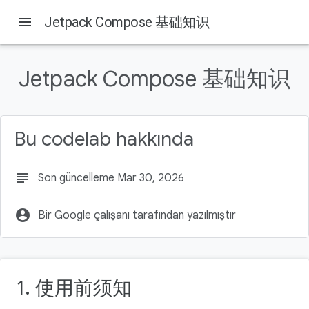
menu
Jetpack Compose 基础知识
Jetpack Compose 基础知识
Bu sayfada
1. 前言
前提条件
Bu codelab hakkında
实践内容
所需条件
2. 启动新的 Compose 项目
subject
Son güncelleme Mar 30, 2026
account_circle
Bir Google çalışanı tarafından yazılmıştır
1. 使用前须知