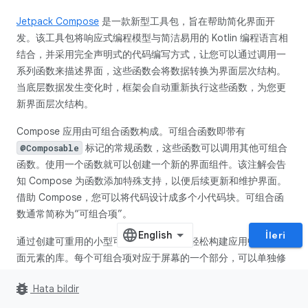
Jetpack Compose
是一款新型工具包，旨在帮助简化界面开
发。该工具包将响应式编程模型与简洁易用的 Kotlin 编程语言相
结合，并采用完全声明式的代码编写方式，让您可以通过调用一
系列函数来描述界面，这些函数会将数据转换为界面层次结构。
当底层数据发生变化时，框架会自动重新执行这些函数，为您更
新界面层次结构。
Compose 应用由可组合函数构成。可组合函数即带有
标记的常规函数，这些函数可以调用其他可组合
@Composable
函数。使用一个函数就可以创建一个新的界面组件。该注解会告
知 Compose 为函数添加特殊支持，以便后续更新和维护界面。
借助 Compose，您可以将代码设计成多个小代码块。可组合函
数通常简称为“可组合项”。
İleri
通过创建可重用的小型可组合项，您可以轻松构建应用中所用界
面元素的库。每个可组合项对应于屏幕的一个部分，可以单独修
改。
bug_report
Hata bildir