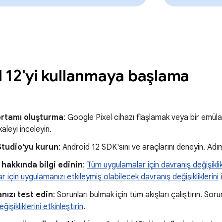
 12'yi kullanmaya başlama
ortamı oluşturma
: Google Pixel cihazı flaşlamak veya bir emül
kaleyi inceleyin.
Studio'yu kurun
: Android 12 SDK'sını ve araçlarını deneyin. Adı
r hakkında bilgi edinin
:
Tüm uygulamalar için davranış değişiklik
 için uygulamanızı etkileymiş olabilecek davranış değişikliklerini
i
nızı test edin
: Sorunları bulmak için tüm akışları çalıştırın. So
ğişikliklerini etkinleştirin
.