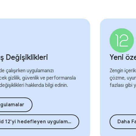
ş Değişiklikleri
Yeni öze
de çalışırken uygulamanızı
Zengin içeri
cek gizlilik, güvenlik ve performansla
çözme, uyu
 değişiklikleri hakkında bilgi edinin.
fazlası gibi 
gulamalar
Android 12'yi hedefleyen uygulamalar
Daha Fa