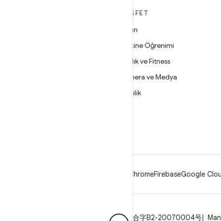
ANDROID HAKKINDA
KEŞFET
DAHA FAZLA
Oyun
Android
Makine Öğrenimi
İşletmeler için Android
Sağlık ve Fitness
Güvenlik
Kamera ve Medya
Kaynak
Gizlilik
Haber
5G
Blog
Podcast'ler
Android
Chrome
Firebase
Google Clou
Gizlilik
Lisans
Marka kuralları
ICP证合字B2-20070004号
Man