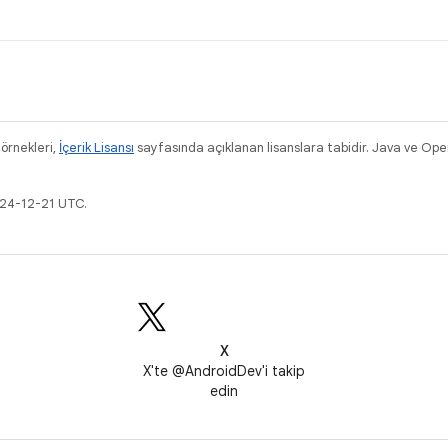
 örnekleri,
İçerik Lisansı
sayfasında açıklanan lisanslara tabidir. Java ve OpenJ
024-12-21 UTC.
X
X'te @AndroidDev'i takip
edin