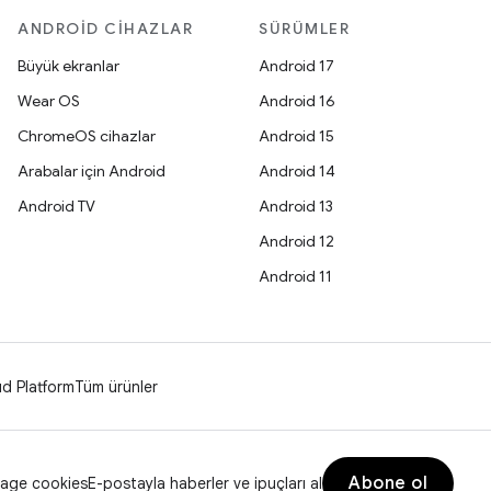
ANDROID CIHAZLAR
SÜRÜMLER
Büyük ekranlar
Android 17
Wear OS
Android 16
ChromeOS cihazlar
Android 15
Arabalar için Android
Android 14
Android TV
Android 13
Android 12
Android 11
d Platform
Tüm ürünler
Abone ol
age cookies
E-postayla haberler ve ipuçları al