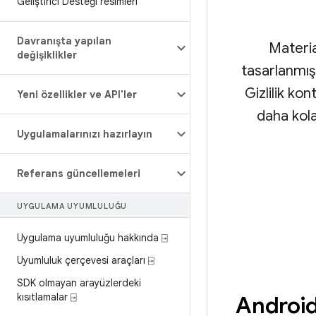
Geliştirici Desteği resimleri
Davranışta yapılan
Materia
değişiklikler
tasarlanmış
Gizlilik ko
Yeni özellikler ve API'ler
daha kola
Uygulamalarınızı hazırlayın
Referans güncellemeleri
UYGULAMA UYUMLULUĞU
Uygulama uyumluluğu hakkında ⍈
Uyumluluk çerçevesi araçları ⍈
SDK olmayan arayüzlerdeki
kısıtlamalar ⍈
Android 