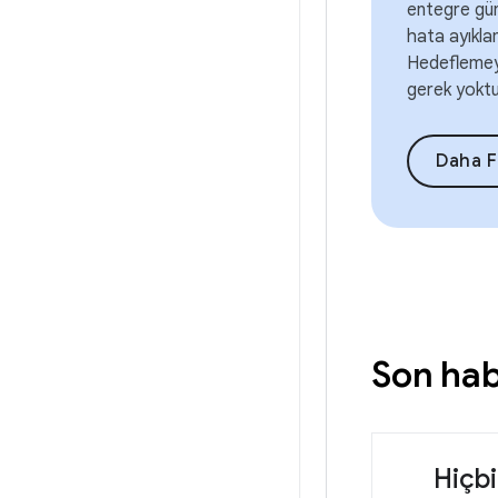
entegre günl
hata ayıkla
Hedeflemey
gerek yoktu
Daha Fa
Son hab
Hiçb