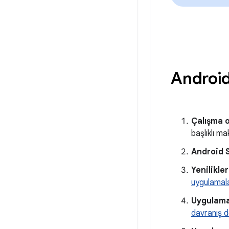
Android
Çalışma 
başlıklı ma
Android 
Yenilikle
uygulamalar
Uygulama
davranış de