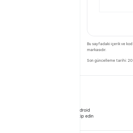
Bu sayfadaki içerik ve kod
markasıdır.
Son güncelleme tarihi: 2
WeChat
WeChat'te Android
Developers'ı takip edin