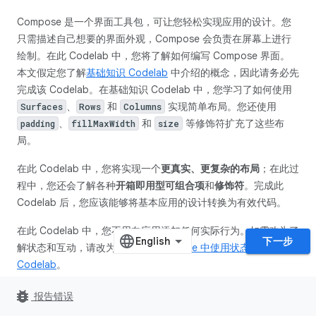
Compose 是一个界面工具包，可让您轻松实现应用的设计。您
只需描述自己想要的界面外观，Compose 会负责在屏幕上进行
绘制。在此 Codelab 中，您将了解如何编写 Compose 界面。
本文假定您了解
基础知识 Codelab
中介绍的概念，因此请务必先
完成该 Codelab。在基础知识 Codelab 中，您学习了如何使用
、
和
实现简单布局。您还使用
Surfaces
Rows
Columns
、
和
等修饰符扩充了这些布
padding
fillMaxWidth
size
局。
在此 Codelab 中，您将实现一个
更真实、更复杂的布局
；在此过
程中，您还会了解各种
开箱即用型可组合项
和
修饰符
。完成此
Codelab 后，您应该能够将基本应用的设计转换为有效代码。
在此 Codelab 中，您不用向应用添加任何实际行为。如需改为了
下一步
解状态和互动，请改为完成
“在 Compose 中使用状态”
Codelab
。
如果您在学习此 Codelab 的过程中需要获得更多支持，请查看以
bug_report
报告错误
下配套学习代码：