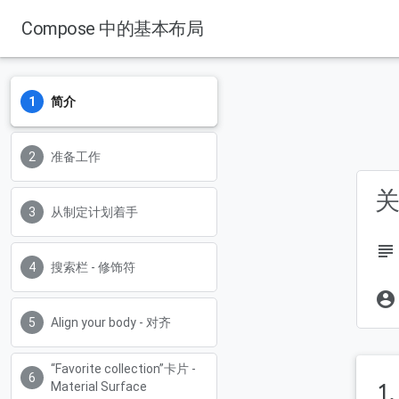
Compose 中的基本布局
简介
准备工作
关
从制定计划着手
subject
搜索栏 - 修饰符
account_circle
Align your body - 对齐
“Favorite collection”卡片 -
1
Material Surface