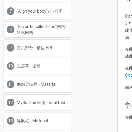
“Align your body”行 - 排列
C
进行
“Favorite collections”网格 -
此请
延迟网格
局
首页部分 - 槽位 API
在此
成
主屏幕 - 滚动
在
Cod
底部导航栏 - Material
如
MySoothe 应用 - Scaffold
学
在此
导航栏 - Material