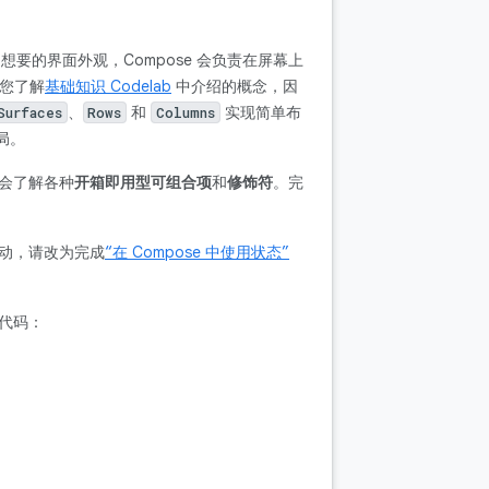
想要的界面外观，Compose 会负责在屏幕上
定您了解
基础知识 Codelab
中介绍的概念，因
、
和
实现简单布
Surfaces
Rows
Columns
局。
会了解各种
开箱即用型可组合项
和
修饰符
。完
互动，请改为完成
“在 Compose 中使用状态”
习代码：