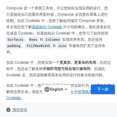
Compose 是一个界面工具包，可让您轻松实现应用的设计。您
只需描述自己想要的界面外观，Compose 会负责在屏幕上进行
绘制。在此 Codelab 中，您将了解如何编写 Compose 界面。
本文假定您了解
基础知识 Codelab
中介绍的概念，因此请务必先
完成该 Codelab。在基础知识 Codelab 中，您学习了如何使用
、
和
实现简单布局。您还使用
Surfaces
Rows
Columns
、
和
等修饰符扩充了这些布
padding
fillMaxWidth
size
局。
在此 Codelab 中，您将实现一个
更真实、更复杂的布局
；在此过
程中，您还会了解各种
开箱即用型可组合项
和
修饰符
。完成此
Codelab 后，您应该能够将基本应用的设计转换为有效代码。
在此 Codelab 中，您不用向应用添加任何实际行为。如需改为了
下一步
解状态和互动，请改为完成
“在 Compose 中使用状态”
Codelab
。
如果您在学习此 Codelab 的过程中需要获得更多支持，请查看以
bug_report
报告错误
下配套学习代码：