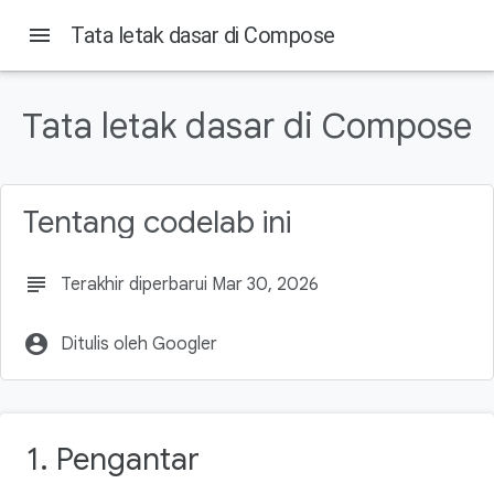
menu
Tata letak dasar di Compose
Pada halaman ini
1. Pengantar
Tata letak dasar di Compose
Yang akan Anda pelajari
Yang akan Anda butuhkan
Yang akan Anda build
Tentang codelab ini
2. Memulai persiapan
subject
Terakhir diperbarui Mar 30, 2026
account_circle
Ditulis oleh Googler
1. Pengantar