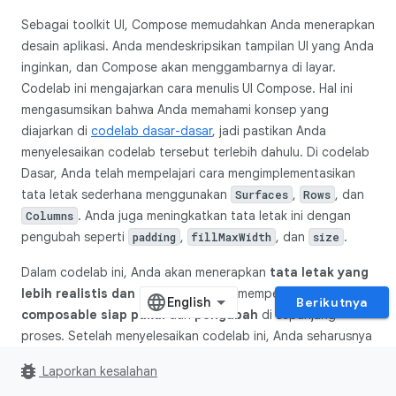
Sebagai toolkit UI, Compose memudahkan Anda menerapkan
desain aplikasi. Anda mendeskripsikan tampilan UI yang Anda
inginkan, dan Compose akan menggambarnya di layar.
Codelab ini mengajarkan cara menulis UI Compose. Hal ini
mengasumsikan bahwa Anda memahami konsep yang
diajarkan di
codelab dasar-dasar
, jadi pastikan Anda
menyelesaikan codelab tersebut terlebih dahulu. Di codelab
Dasar, Anda telah mempelajari cara mengimplementasikan
tata letak sederhana menggunakan
,
, dan
Surfaces
Rows
. Anda juga meningkatkan tata letak ini dengan
Columns
pengubah seperti
,
, dan
.
padding
fillMaxWidth
size
Dalam codelab ini, Anda akan menerapkan
tata letak yang
lebih realistis dan kompleks
untuk mempelajari berbagai
Berikutnya
composable siap pakai
dan
pengubah
di sepanjang
proses. Setelah menyelesaikan codelab ini, Anda seharusnya
dapat mengubah desain aplikasi dasar menjadi kode yang
bug_report
Laporkan kesalahan
berfungsi.