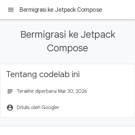
menu
Bermigrasi ke Jetpack Compose
Bermigrasi ke Jetpack
Pada halaman ini
Compose
1. Pengantar
Yang akan Anda pelajari
Prasyarat
Yang akan Anda butuhkan
Tentang codelab ini
2. Strategi migrasi
subject
Terakhir diperbarui Mar 30, 2026
account_circle
Ditulis oleh Googler