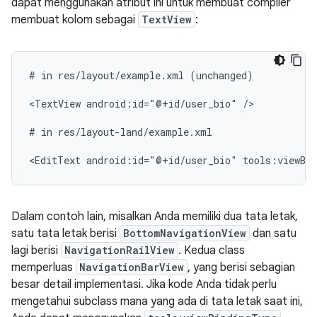
dapat menggunakan atribut ini untuk membuat compiler
membuat kolom sebagai
TextView
:
#
in
res/layout/example.xml
(unchanged)

<TextView
android:id="@+id/user_bio"
/>

#
in
res/layout-land/example.xml

<EditText
android:id="@+id/user_bio"
tools:viewBi
Dalam contoh lain, misalkan Anda memiliki dua tata letak,
satu tata letak berisi
BottomNavigationView
dan satu
lagi berisi
NavigationRailView
. Kedua class
memperluas
NavigationBarView
, yang berisi sebagian
besar detail implementasi. Jika kode Anda tidak perlu
mengetahui subclass mana yang ada di tata letak saat ini,