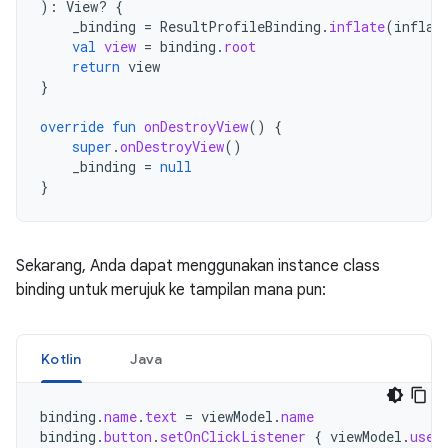
):
View? 
{
_binding
=
ResultProfileBinding
.
inflate
(
inflat
val
view
=
binding
.
root
return
view
}
override
fun
onDestroyView
()
{
super
.
onDestroyView
()
_binding
=
null
}
Sekarang, Anda dapat menggunakan instance class
binding untuk merujuk ke tampilan mana pun:
Kotlin
Java
binding
.
name
.
text
=
viewModel
.
name
binding
.
button
.
setOnClickListener
{
viewModel
.
user