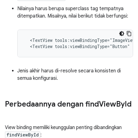
Nilainya harus berupa superclass tag tempatnya
ditempatkan. Misalnya, nilai berikut tidak berfungsi:
<TextView
tools:viewBindingType="ImageView"
<TextView
tools:viewBindingType="Button"
/>
Jenis akhir harus di-resolve secara konsisten di
semua konfigurasi.
Perbedaannya dengan find
View
By
Id
View binding memiliki keunggulan penting dibandingkan
findViewById
: