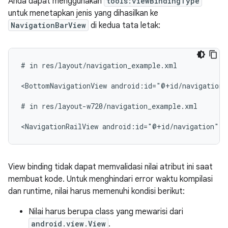
Anda dapat menggunakan
tools:viewBindingType
untuk menetapkan jenis yang dihasilkan ke
NavigationBarView
di kedua tata letak:
#
in
res/layout/navigation_example.xml

<BottomNavigationView
android:id="@+id/navigation"
#
in
res/layout-w720/navigation_example.xml

<NavigationRailView
android:id="@+id/navigation"
t
View binding tidak dapat memvalidasi nilai atribut ini saat
membuat kode. Untuk menghindari error waktu kompilasi
dan runtime, nilai harus memenuhi kondisi berikut:
Nilai harus berupa class yang mewarisi dari
android.view.View
.