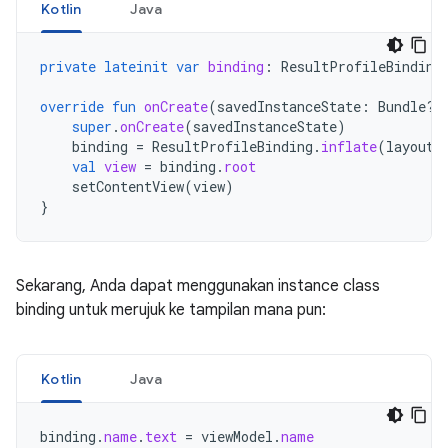
Kotlin
Java
private
lateinit
var
binding
:
ResultProfileBinding
override
fun
onCreate
(
savedInstanceState
:
Bundle?)
super
.
onCreate
(
savedInstanceState
)
binding
=
ResultProfileBinding
.
inflate
(
layoutI
val
view
=
binding
.
root
setContentView
(
view
)
}
Sekarang, Anda dapat menggunakan instance class
binding untuk merujuk ke tampilan mana pun:
Kotlin
Java
binding
.
name
.
text
=
viewModel
.
name