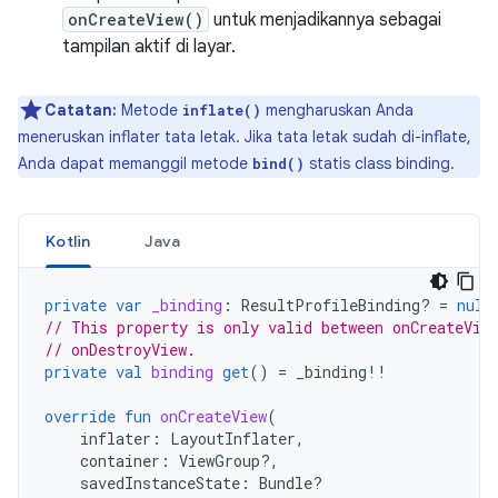
onCreateView()
untuk menjadikannya sebagai
tampilan aktif di layar.
Catatan:
Metode
mengharuskan Anda
inflate()
meneruskan inflater tata letak. Jika tata letak sudah di-inflate,
Anda dapat memanggil metode
statis class binding.
bind()
Kotlin
Java
private
var
_binding
:
ResultProfileBinding? 
=
null
// This property is only valid between onCreateVie
// onDestroyView.
private
val
binding
get
()
=
_binding
!!
override
fun
onCreateView
(
inflater
:
LayoutInflater
,
container
:
ViewGroup?,
savedInstanceState
:
Bundle?