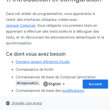
Dans cet atelier de programmation, vous apprendrez à
tester des interfaces utilisateur créées avec
Jetpack Compose
. Vous rédigerez vos premiers tests en
apprenant à effectuer des tests isolés et à déboguer des
tests, et en découvrant les arborescences sémantiques et la
synchronisation.
Ce dont vous avez besoin
Dernière version d'Android Studio
Connaissance de Kotlin
Connaissances de base de Compose (annotation
, entre autres)
@Composable
Suivant
Connaissances de base des
modificateurs
Facultatif : Il peut être utile de suivre l'
atelier de
bug_report
Signaler une erreur
programmation sur les principes de base de