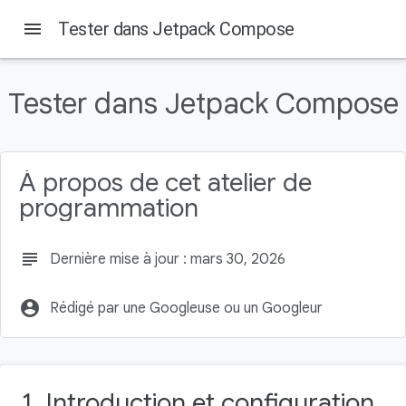
menu
Tester dans Jetpack Compose
Tester dans Jetpack Compose
Sur cette page
1. Introduction et configuration
Ce dont vous avez besoin
À propos de cet atelier de
Examiner la structure du projet
programmation
2. Que faut-il tester ?
3. Créer un test d'interface utilisateur simple
subject
Dernière mise à jour : mars 30, 2026
account_circle
Rédigé par une Googleuse ou un Googleur
1. Introduction et configuration