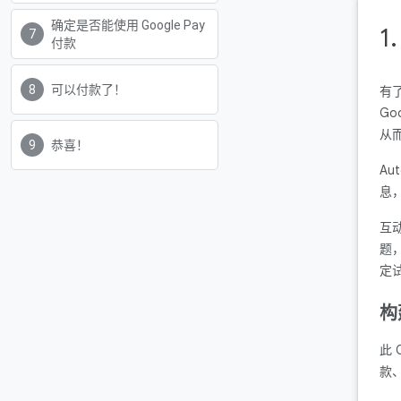
确定是否能使用 Google Pay
1
付款
可以付款了！
有了
Go
从
恭喜！
Au
息
互
题
定
构
此 
款