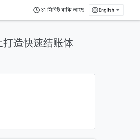
access_time
31 মিনিট বাকি আছে
oid 上打造快速结账体