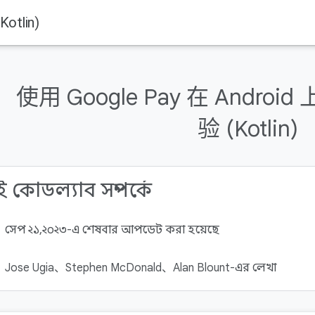
tlin)
使用 Google Pay 在 Andr
验 (Kotlin)
 কোডল্যাব সম্পর্কে
সেপ ২১, ২০২৩-এ শেষবার আপডেট করা হয়েছে
Jose Ugia、Stephen McDonald、Alan Blount-এর লেখা