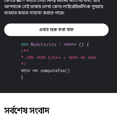
কোডে প্রয়োগ করতে দেয়। নির্দিষ্ট ধরনের অ্যাপের জন্য, এটি
আপনাকে সেই ভাষায় লেখা কোড লাইব্রেরিগুলিকে পুনরায়
ব্যবহার করতে সাহায্য করতে পারে।
এবার শুরু করা যাক
ক্লাস
MyActivity
:
কার্যকলাপ
() {
/**
* নেটিভ পদ্ধতি C/C++ এ প্রয়োগ করা হয়েছে
*/
বাহ্যিক মজা
computeFoo()
}
সর্বশেষ সংবাদ