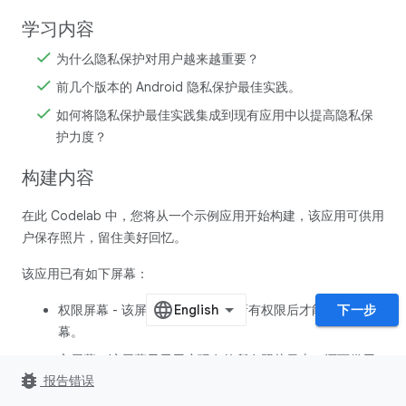
学习内容
为什么隐私保护对用户越来越重要？
前几个版本的 Android 隐私保护最佳实践。
如何将隐私保护最佳实践集成到现有应用中以提高隐私保
护力度？
构建内容
在此 Codelab 中，您将从一个示例应用开始构建，该应用可供用
户保存照片，留住美好回忆。
该应用已有如下屏幕：
权限屏幕 - 该屏幕要求用户授予所有权限后才能转到主屏
下一步
幕。
主屏幕 - 该屏幕显示用户现有的所有照片日志，还可供用
bug_report
报告错误
户添加新的照片日志。