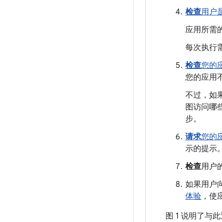
检查
用户
应用所需
每次执行
检查
您的
您的应用
不过，如
图访问哪
步。
请求
您的
示的提示
检查
用户
如果用户
体验
，使
图 1 说明了