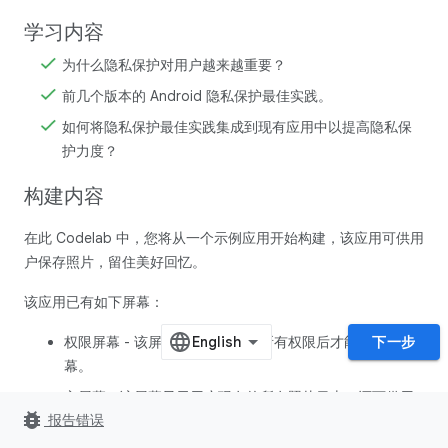
学习内容
为什么隐私保护对用户越来越重要？
前几个版本的 Android 隐私保护最佳实践。
如何将隐私保护最佳实践集成到现有应用中以提高隐私保
护力度？
构建内容
在此 Codelab 中，您将从一个示例应用开始构建，该应用可供用
户保存照片，留住美好回忆。
该应用已有如下屏幕：
权限屏幕 - 该屏幕要求用户授予所有权限后才能转到主屏
下一步
幕。
主屏幕 - 该屏幕显示用户现有的所有照片日志，还可供用
bug_report
报告错误
户添加新的照片日志。