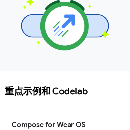
重点示例和 Codelab
Compose for Wear OS