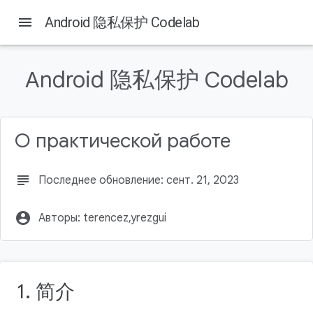
menu
Android 隐私保护 Codelab
Android 隐私保护 Codelab
Содержание
学习内容
构建内容
О практической работе
所需条件
添加用于请求相机权限的逻辑
添加用于请求位置信息权限的逻辑
subject
Последнее обновление: сент. 21, 2023
如需查找参考代码（可选），请执行以下操作：
了解详情
account_circle
Авторы: terencez,yrezgui
1. 简介