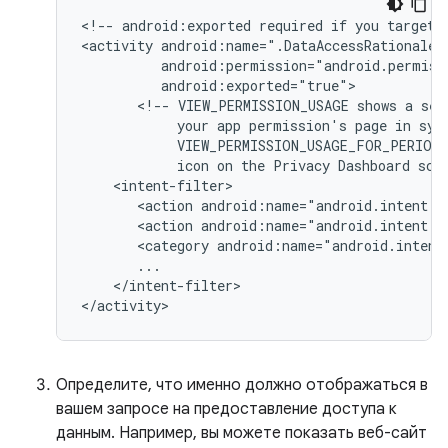
<!--
android:exported
required
if
you
target
<activity
<!--
VIEW_PERMISSION_USAGE
shows
a
sel
your
app
permission's
page
in
sys
VIEW_PERMISSION_USAGE_FOR_PERIOD
icon
on
the
Privacy
Dashboard
scr
<action
android:name="android.intent.a
<action
android:name="android.intent.a
<category
android:name="android.intent
</intent-filter>

</activity>
Определите, что именно должно отображаться в
вашем запросе на предоставление доступа к
данным. Например, вы можете показать веб-сайт