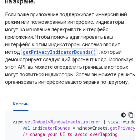
на экране
.
Если ваше приложение поддерживает иммерсивный
режим или полноэкранный интерфейс, индикаторы
могут на мгновение перекрывать интерфейс
приложения. Чтобы помочь адаптировать ваш
интерфейс к этим индикаторам, система вводит
метод
getPrivacyIndicatorBounds()
, который
демонстрирует следующий фрагмент кода. Используя
этот API, вы можете определить границы, в которых
могут появиться индикаторы. Затем вы можете решить
организовать интерфейс вашего экрана по-другому.
Котлин
view
.
setOnApplyWindowInsetsListener
{
view
,
window
val
indicatorBounds
=
windowInsets
.
getPrivacyI
// change your UI to avoid overlapping