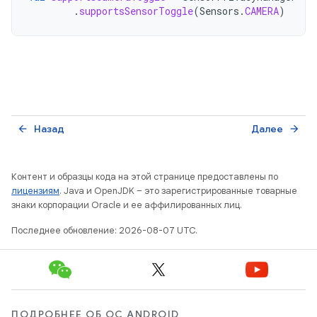
.
supportsSensorToggle
(
Sensors
.
CAMERA
)
Назад
Далее
arrow_back
arrow_forward
Контент и образцы кода на этой странице предоставлены по
лицензиям
. Java и OpenJDK – это зарегистрированные товарные
знаки корпорации Oracle и ее аффилированных лиц.
Последнее обновление: 2026-08-07 UTC.
ПОДРОБНЕЕ ОБ ОС ANDROID