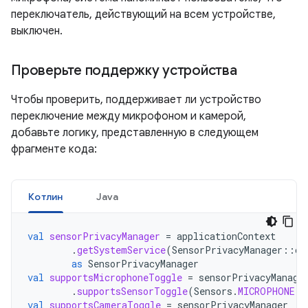
переключатель, действующий на всем устройстве,
выключен.
Проверьте поддержку устройства
Чтобы проверить, поддерживает ли устройство
переключение между микрофоном и камерой,
добавьте логику, представленную в следующем
фрагменте кода:
Котлин
Java
val
sensorPrivacyManager
=
applicationContext
.
getSystemService
(
SensorPrivacyManager
::
cl
as
SensorPrivacyManager
val
supportsMicrophoneToggle
=
sensorPrivacyManage
.
supportsSensorToggle
(
Sensors
.
MICROPHONE
)
val
supportsCameraToggle
=
sensorPrivacyManager