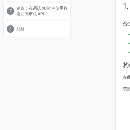
1
建议：在调试 build 中使用数
据访问审核 API
学
总结
构
在
该