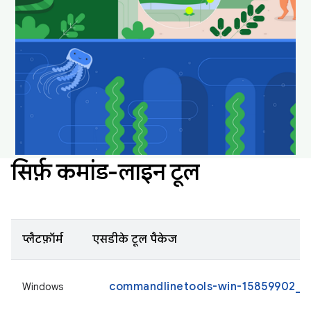
अपने डेस्कटॉप को मज़ेदार और नया बनाए रखने के लिए,
इन्हें डाउनलोड करें और वॉलपेपर के तौर पर सेट करें.
Android Studio के वॉलपेपर डाउनलोड करना
सिर्फ़ कमांड-लाइन टूल
प्लैटफ़ॉर्म
एसडीके टूल पैकेज
commandlinetools-win-15859902_la
Windows