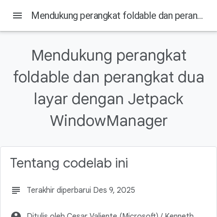
menu
Mendukung perangkat foldable dan perangkat dua layar dengan Jetpack WindowManager
Pada halaman ini
1. Sebelum memulai
Mendukung perangkat
Prasyarat
foldable dan perangkat dua
Yang akan Anda lakukan
Yang Anda butuhkan
layar dengan Jetpack
2. Perangkat satu layar vs perangkat foldable
WindowManager
Tentang codelab ini
subject
Terakhir diperbarui Des 9, 2025
account_circle
Ditulis oleh Cesar Valiente (Microsoft) / Kenneth