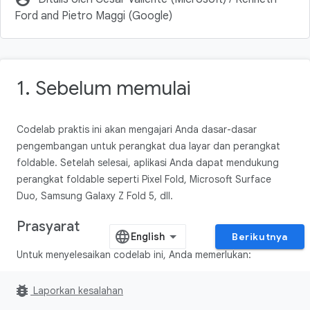
Ford and Pietro Maggi (Google)
1. Sebelum memulai
Codelab praktis ini akan mengajari Anda dasar-dasar
pengembangan untuk perangkat dua layar dan perangkat
foldable. Setelah selesai, aplikasi Anda dapat mendukung
perangkat foldable seperti Pixel Fold, Microsoft Surface
Duo, Samsung Galaxy Z Fold 5, dll.
Prasyarat
Berikutnya
Untuk menyelesaikan codelab ini, Anda memerlukan:
Pengalaman membangun aplikasi Android
bug_report
Laporkan kesalahan
Pengalaman dengan
Activity
,
Fragment
,
View binding
,