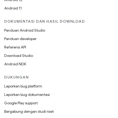
Android 11
DOKUMENTASI DAN HASIL DOWNLOAD
Panduan Android Studio
Panduan developer
Referensi API
Download Studio
Android NDK
DUKUNGAN
Laporkan bug platform
Laporkan bug dokumentasi
Google Play support
Bergabung dengan studi riset