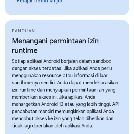
Pelajari lebih lanjut
PANDUAN
Menangani permintaan izin
runtime
Setiap aplikasi Android berjalan dalam sandbox
dengan akses terbatas. Jika aplikasi Anda perlu
menggunakan resource atau informasi di luar
sandbox-nya sendiri, Anda dapat mendeklarasikan
izin runtime dan menyiapkan permintaan izin yang
memberikan akses ini. Jika aplikasi Anda
menargetkan Android 13 atau yang lebih tinggi, API
pencabutan mandiri memungkinkan aplikasi Anda
mencabut akses ke izin yang telah diberikan dan
tidak lagi diperlukan oleh aplikasi Anda.