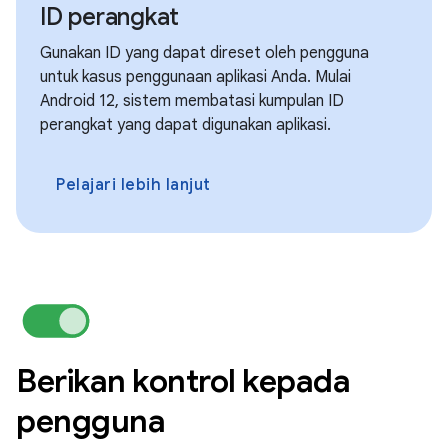
ID perangkat
Gunakan ID yang dapat direset oleh pengguna
untuk kasus penggunaan aplikasi Anda. Mulai
Android 12, sistem membatasi kumpulan ID
perangkat yang dapat digunakan aplikasi.
Pelajari lebih lanjut
Berikan kontrol kepada
pengguna