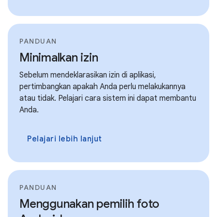
PANDUAN
Minimalkan izin
Sebelum mendeklarasikan izin di aplikasi,
pertimbangkan apakah Anda perlu melakukannya
atau tidak. Pelajari cara sistem ini dapat membantu
Anda.
Pelajari lebih lanjut
PANDUAN
Menggunakan pemilih foto