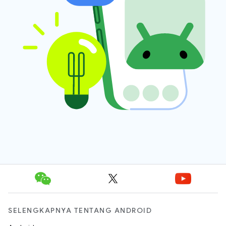
SELENGKAPNYA TENTANG ANDROID