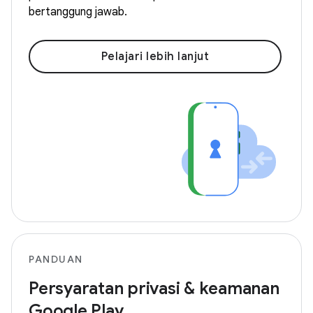
bertanggung jawab.
Pelajari lebih lanjut
PANDUAN
Persyaratan privasi & keamanan
Google Play