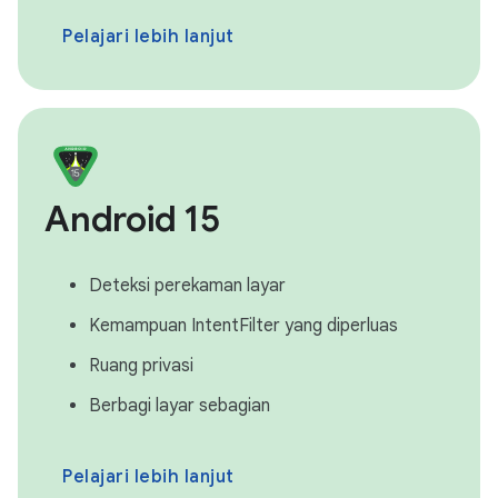
Pelajari lebih lanjut
Android 15
Deteksi perekaman layar
Kemampuan IntentFilter yang diperluas
Ruang privasi
Berbagi layar sebagian
Pelajari lebih lanjut