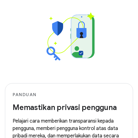
PANDUAN
Memastikan privasi pengguna
Pelajari cara memberikan transparansi kepada
pengguna, memberi pengguna kontrol atas data
pribadi mereka, dan memperlakukan data secara