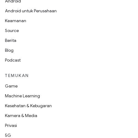
Android
Android untuk Perusahaan
Keamanan
Source
Berita
Blog
Podcast
TEMUKAN
Game
Machine Learning
Kesehatan & Kebugaran
Kamera & Media
Privasi
5G