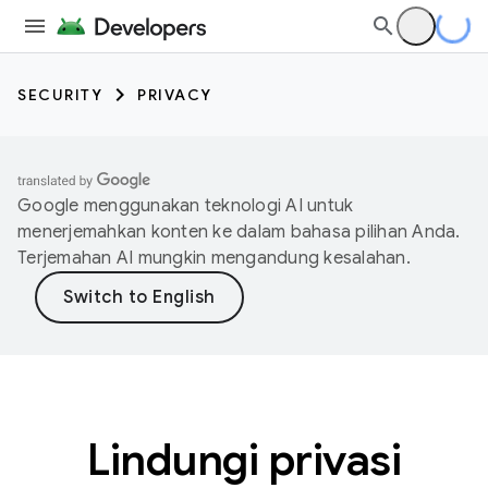
SECURITY
PRIVACY
Google menggunakan teknologi AI untuk
menerjemahkan konten ke dalam bahasa pilihan Anda.
Terjemahan AI mungkin mengandung kesalahan.
Lindungi privasi