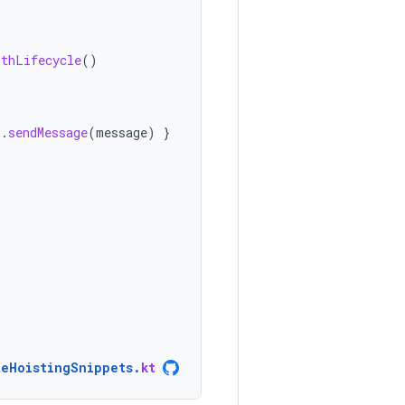
ithLifecycle
()
l
.
sendMessage
(
message
)
}
teHoistingSnippets
.
kt