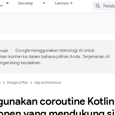
Develop
Lainnya
Google menggunakan teknologi AI untuk
an konten ke dalam bahasa pilihan Anda. Terjemahan AI
ngandung kesalahan.
s
Design & Plan
App architecture
unakan coroutine Kotli
nen yang mendukung sik