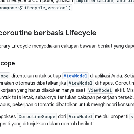
itas Lifecycle di Compose, gunakan
implementation("androi
compose:$lifecycle_version")
.
oroutine berbasis Lifecycle
rary Lifecycle menyediakan cakupan bawaan berikut yang dapat
Scope
cope
ditentukan untuk setiap
ViewModel
di aplikasi Anda. Set
ni akan otomatis dibatalkan jika
ViewModel
di hapus. Coroutine
ekerjaan yang harus dilakukan hanya saat
ViewModel
aktif. Mi
ntuk tata letak, sebaiknya tentukan cakupan pekerjaan terseb
apus, pekerjaan otomatis dibatalkan untuk menghindari konsum
ngakses
CoroutineScope
dari
ViewModel
melalui properti
v
eperti yang ditunjukkan dalam contoh berikut: