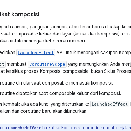
ikat komposisi
perti animasi, panggilan jaringan, atau timer harus dicakup ke 
 saat composable keluar dari layar (keluar dari komposisi), cor
alkan untuk mencegah kebocoran memori.
ediakan
LaunchedEffect
API untuk menangani cakupan Kompos
ct
membuat
CoroutineScope
yang memungkinkan Anda menja
ikat ke siklus proses Komposisi composable, bukan Siklus Proses
routine dimulai saat composable memasuki komposisi.
routine dibatalkan saat composable keluar dari komposisi.
n kembali: Jika ada kunci yang diteruskan ke
LaunchedEffect
alkan dan coroutine baru akan diluncurkan.
rena
terikat ke Komposisi, coroutine dapat berjala
LaunchedEffect