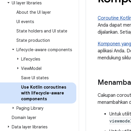
UI layer libraries
About the UI layer
Coroutine Kotli
UI events
Anda dapat me
State holders and UI state
dijalankan. Seti
State production
Komponen yang 
Lifecycle-aware components
aplikasi Anda. 
mendukung siklu
Lifecycles
View
Model
Save UI states
Menambah
Use Kotlin coroutines
with lifecycle-aware
Cakupan corouti
components
menambahkan de
Paging Library
Untuk uti
Domain layer
viewmode
Data layer libraries