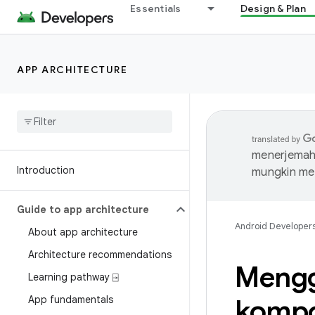
Essentials
Design & Plan
APP ARCHITECTURE
menerjemahk
Introduction
mungkin me
Guide to app architecture
Android Developer
About app architecture
Architecture recommendations
Mengg
Learning pathway ⍈
App fundamentals
kompo