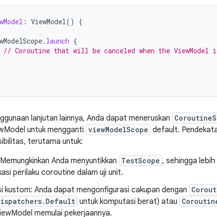
wModel
:
ViewModel
()
{
wModelScope
.
launch
{
// Coroutine that will be canceled when the ViewModel i
ggunaan lanjutan lainnya, Anda dapat meneruskan
CoroutineS
ewModel untuk mengganti
viewModelScope
default. Pendekata
sibilitas, terutama untuk:
: Memungkinkan Anda menyuntikkan
TestScope
, sehingga leb
asi perilaku coroutine dalam uji unit.
si kustom: Anda dapat mengonfigurasi cakupan dengan
Corout
Dispatchers.Default
untuk komputasi berat) atau
Coroutin
iewModel memulai pekerjaannya.