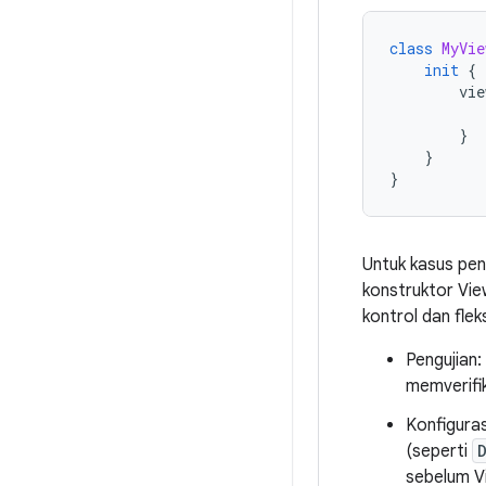
class
MyVie
init
{
vie
}
}
}
Untuk kasus pen
konstruktor Vi
kontrol dan flek
Pengujian
memverifik
Konfigura
(seperti
sebelum V