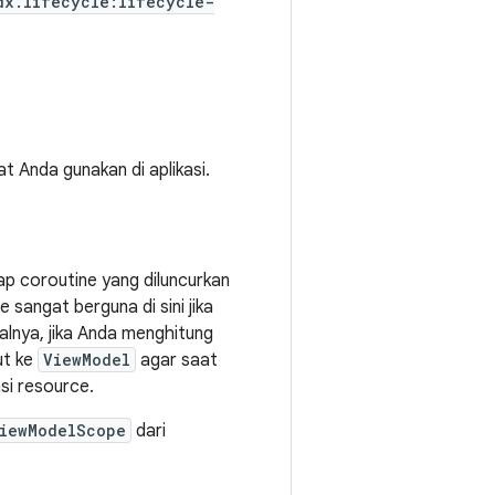
dx.lifecycle:lifecycle-
 Anda gunakan di aplikasi.
iap coroutine yang diluncurkan
 sangat berguna di sini jika
salnya, jika Anda menghitung
ut ke
ViewModel
agar saat
si resource.
iewModelScope
dari