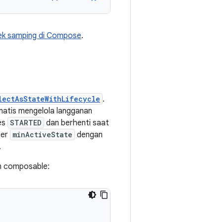
ek samping di Compose
.
lectAsStateWithLifecycle
.
tis mengelola langganan
ses
STARTED
dan berhenti saat
ter
minActiveState
dengan
.
 composable: