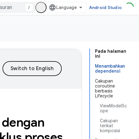
/
Android Studio
Pada halaman
ini
Menambahkan
dependensi
Cakupan
coroutine
berbasis
Lifecycle
ViewModelSc
ope
n dengan
Cakupan
terikat
komposisi
lus proses