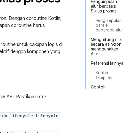
Pengumpulan
alur berbasis
Siklus proses
on. Dengan coroutine Kotlin,
Pengumpulan
apan coroutine harus
paralel
beberapa alur
Menghitung nilai
outine untuk cakupan logis di
secara asinkron
menggunakan
fektif dengan komponen yang
Alur
Referensi lainnya
Konten
tampilan
Contoh
le API. Pastikan untuk
idx.lifecycle:lifecycle-