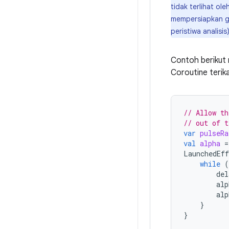
tidak terlihat ol
mempersiapkan ge
peristiwa analisi
Contoh berikut
Coroutine terik
// Allow th
// out of t
var
pulseRa
val
alpha
=
LaunchedEff
while
(
del
alp
alp
}
}