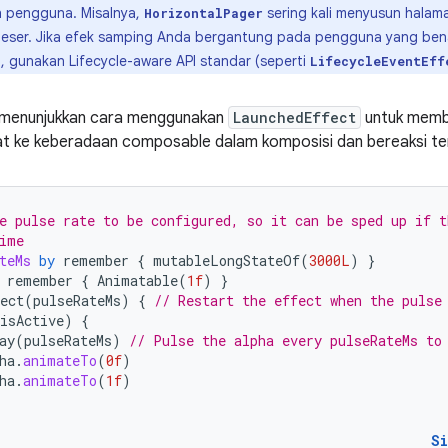
eh pengguna. Misalnya,
sering kali menyusun halama
HorizontalPager
ser. Jika efek samping Anda bergantung pada pengguna yang benar
s), gunakan Lifecycle-aware API standar (seperti
LifecycleEventEff
 menunjukkan cara menggunakan
LaunchedEffect
untuk membu
at ke keberadaan composable dalam komposisi dan bereaksi te
e pulse rate to be configured, so it can be sped up if t
ime
teMs
by
remember
{
mutableLongStateOf
(
3000L
)
}
remember
{
Animatable
(
1f
)
}
ect
(
pulseRateMs
)
{
// Restart the effect when the pulse
isActive
)
{
ay
(
pulseRateMs
)
// Pulse the alpha every pulseRateMs to
ha
.
animateTo
(
0f
)
ha
.
animateTo
(
1f
)
S