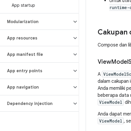
Untuk util
App startup
runtime-
Modularization
Cakupan c
App resources
Compose dan lib
App manifest file
View
Model
App entry points
A
ViewModelS
dalam cakupan i
App navigation
Anda memiliki p
beberapa data u
ViewModel
dih
Dependency injection
Anda dapat me
ViewModel
, s