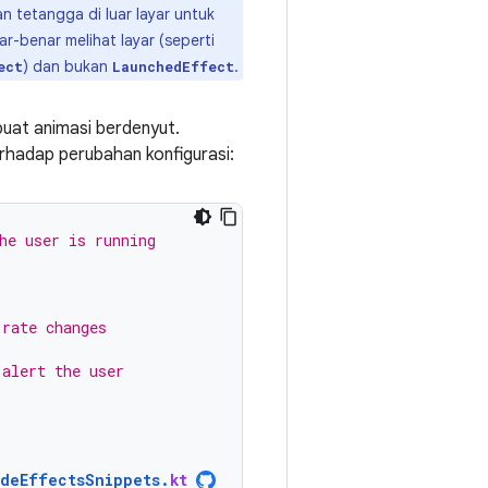
n tetangga di luar layar untuk
-benar melihat layar (seperti
) dan bukan
.
ect
LaunchedEffect
at animasi berdenyut.
rhadap perubahan konfigurasi:
he user is running
 rate changes
 alert the user
ideEffectsSnippets
.
kt