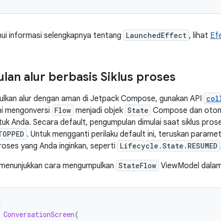
ui informasi selengkapnya tentang
LaunchedEffect
, lihat
Ef
an alur berbasis Siklus proses
lkan alur dengan aman di Jetpack Compose, gunakan API
col
ini mengonversi
Flow
menjadi objek
State
Compose dan otoma
ntuk Anda. Secara default, pengumpulan dimulai saat siklus pro
TOPPED
. Untuk mengganti perilaku default ini, teruskan parame
roses yang Anda inginkan, seperti
Lifecycle.State.RESUMED
 menunjukkan cara mengumpulkan
StateFlow
ViewModel dalam
e
ConversationScreen
(