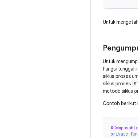
Untuk mengetah
Pengumpul
Untuk mengumpu
Fungsi tunggal 
siklus proses u
siklus proses
S
metode siklus p
Contoh berikut
@Composabl
private
fun