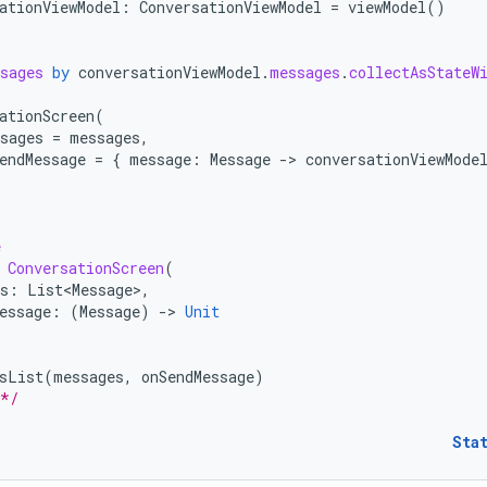
ationViewModel
:
ConversationViewModel
=
viewModel
()
sages
by
conversationViewModel
.
messages
.
collectAsStateW
ationScreen
(
sages
=
messages
,
endMessage
=
{
message
:
Message
-
>
conversationViewMode
e
ConversationScreen
(
s
:
List<Message>
,
essage
:
(
Message
)
-
>
Unit
sList
(
messages
,
onSendMessage
)
 */
Sta