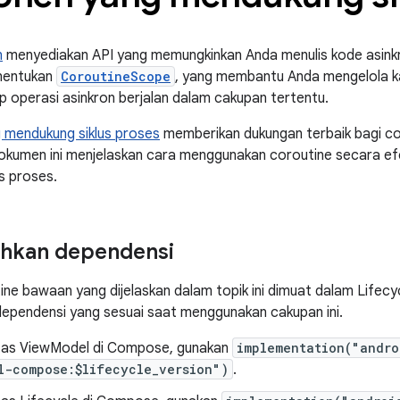
n
menyediakan API yang memungkinkan Anda menulis kode asinkr
nentukan
CoroutineScope
, yang membantu Anda mengelola k
ap operasi asinkron berjalan dalam cakupan tertentu.
mendukung siklus proses
memberikan dukungan terbaik bagi cor
Dokumen ini menjelaskan cara menggunakan coroutine secara e
s proses.
kan dependensi
ne bawaan yang dijelaskan dalam topik ini dimuat dalam Lifecyc
pendensi yang sesuai saat menggunakan cakupan ini.
litas ViewModel di Compose, gunakan
implementation("andro
l-compose:$lifecycle_version")
.