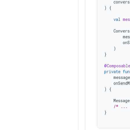
convers
)
{
val
mes
Convers
mes
onS
)
}
@Composabl
private
fun
message
onSendM
)
{
Message
/* ...
}