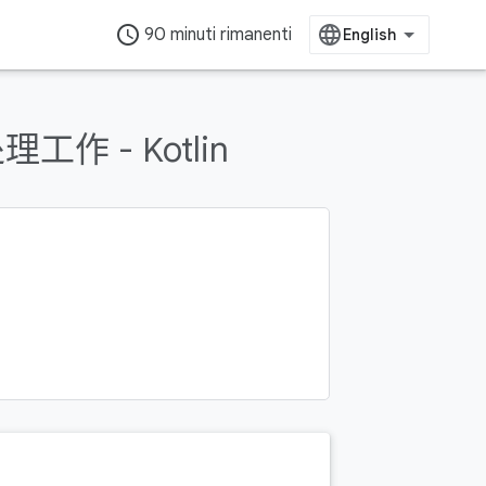
access_time
90 minuti rimanenti
工作 - Kotlin