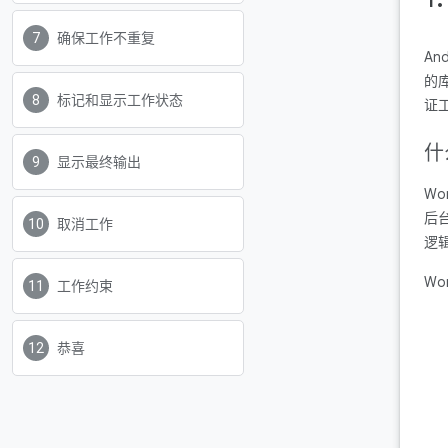
确保工作不重复
An
的库
标记和显示工作状态
证
什
显示最终输出
Wo
后台
取消工作
逻
W
工作约束
恭喜