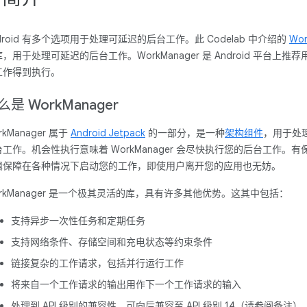
droid 有多个选项用于处理可延迟的后台工作。此 Codelab 中介绍的
Wor
，用于处理可延迟的后台工作。WorkManager 是 Android 平台
工作得到执行。
么是 WorkManager
rkManager 属于
Android Jetpack
的一部分，是一种
架构组件
，用于处
工作。机会性执行意味着 WorkManager 会尽快执行您的后台工作。有保证
辑保障在各种情况下启动您的工作，即使用户离开您的应用也无妨。
orkManager 是一个极其灵活的库，具有许多其他优势。这其中包括：
支持异步一次性任务和定期任务
支持网络条件、存储空间和充电状态等约束条件
链接复杂的工作请求，包括并行运行工作
将来自一个工作请求的输出用作下一个工作请求的输入
处理到 API 级别的兼容性，可向后兼容至 API 级别 14（请参阅备注）