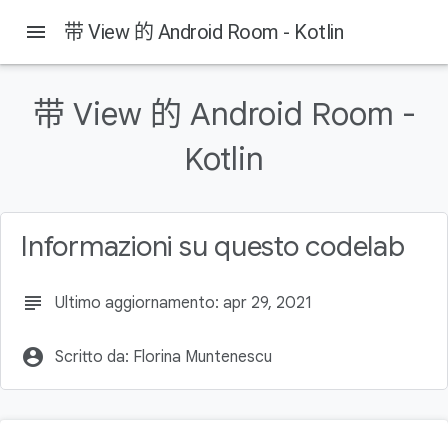
menu
带 View 的 Android Room - Kotlin
带 View 的 Android Room -
Kotlin
Informazioni su questo codelab
subject
Ultimo aggiornamento: apr 29, 2021
account_circle
Scritto da: Florina Muntenescu