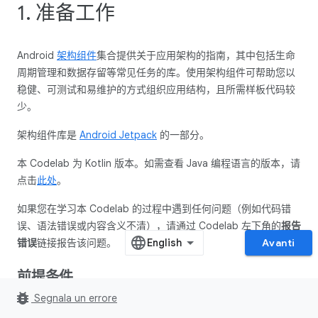
1. 准备工作
Android
架构组件
集合提供关于应用架构的指南，其中包括生命
周期管理和数据存留等常见任务的库。使用架构组件可帮助您以
稳健、可测试和易维护的方式组织应用结构，且所需样板代码较
少。
架构组件库是
Android Jetpack
的一部分。
本 Codelab 为 Kotlin 版本。如需查看 Java 编程语言的版本，请
点击
此处
。
如果您在学习本 Codelab 的过程中遇到任何问题（例如代码错
误、语法错误或内容含义不清），请通过 Codelab 左下角的
报告
错误
链接报告该问题。
Avanti
前提条件
bug_report
Segnala un errore
您需要熟悉 Kotlin、面向对象的设计概念以及 Android 开发方面