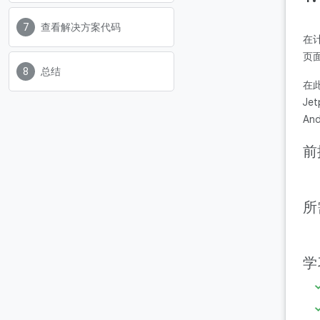
查看解决方案代码
在
页
总结
在此
Je
An
前
所
学