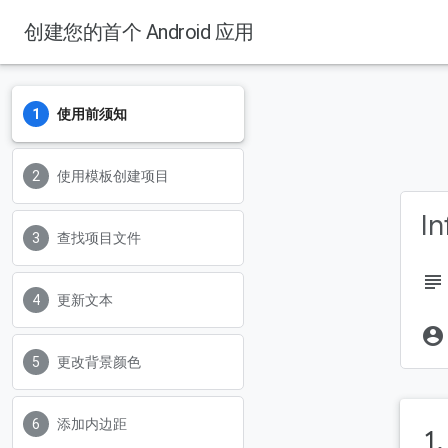
创建您的首个 Android 应用
使用前须知
使用模板创建项目
In
查找项目文件
subject
更新文本
account_circle
更改背景颜色
添加内边距
1