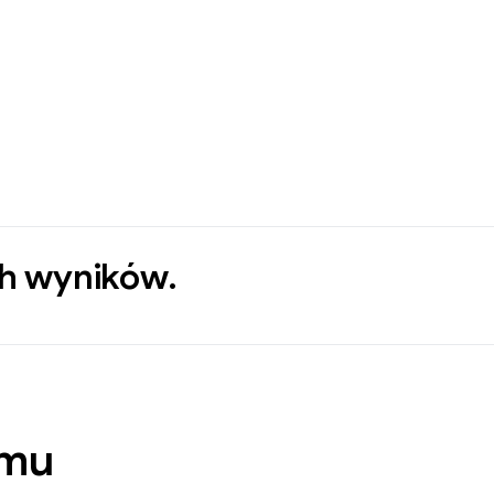
ch wyników.
emu