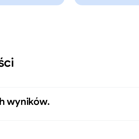
ści
ch wyników.