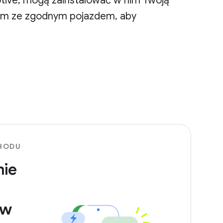
tive, mogą zainstalować w nim Twoją
zym ze zgodnym pojazdem, aby
HODU
nie
ów