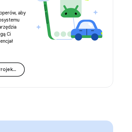
loperów, aby
kosystemu
arzędzia
gą Ci
encjał
.
 samochodów