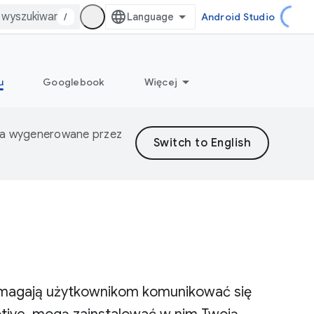
/
Android Studio
u
Googlebook
Więcej
nia wygenerowane przez
omagają użytkownikom komunikować się