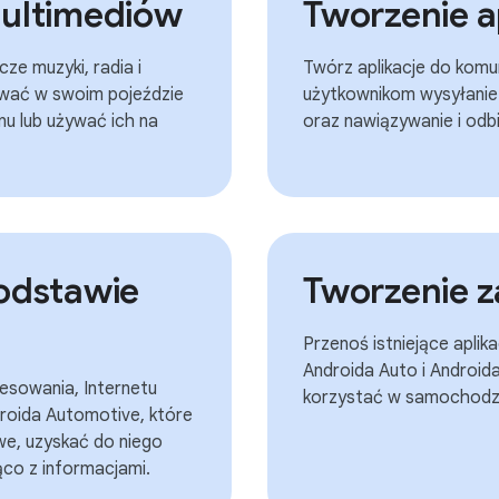
multimediów
Tworzenie ap
cze muzyki, radia i
Twórz aplikacje do komun
ować w swoim pojeździe
użytkownikom wysyłanie 
nu lub używać ich na
oraz nawiązywanie i odb
podstawie
Tworzenie z
Przenoś istniejące aplika
Androida Auto i Android
esowania, Internetu
korzystać w samochodzi
droida Automotive, które
e, uzyskać do niego
ąco z informacjami.