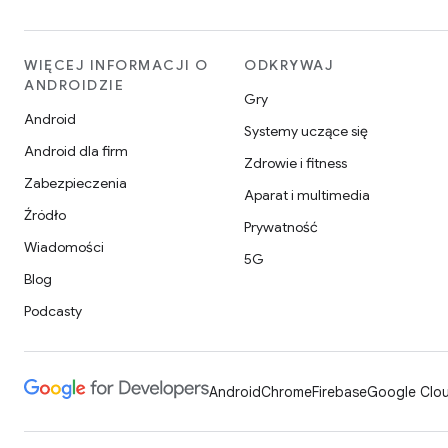
WIĘCEJ INFORMACJI O
ODKRYWAJ
ANDROIDZIE
Gry
Android
Systemy uczące się
Android dla firm
Zdrowie i fitness
Zabezpieczenia
Aparat i multimedia
Źródło
Prywatność
Wiadomości
5G
Blog
Podcasty
Android
Chrome
Firebase
Google Clou