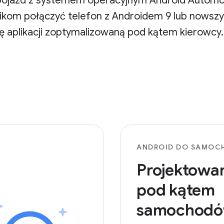
ą pojazd z systemem operacyjnym Android Automo
wnikom połączyć telefon z Androidem 9 lub nows
ę aplikacji zoptymalizowaną pod kątem kierowcy.
ANDROID DO SAMOC
Projektowa
pod kątem
samochod