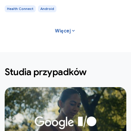
Health Connect
Android
expand_more
Więcej
Studia przypadków