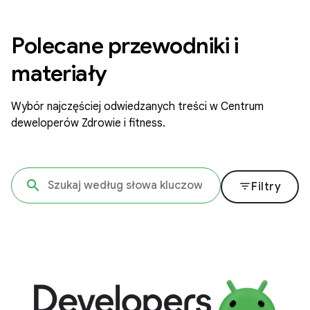
Polecane przewodniki i
materiały
Wybór najczęściej odwiedzanych treści w Centrum
deweloperów Zdrowie i fitness.
filter_list
Filtry