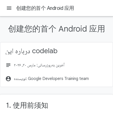
menu
创建您的首个 Android 应用
创建您的首个 Android 应用
در این صفحه
前提条件
所需条件
درباره این codelab
学习内容
您将构建的内容
所需条件
subject
آخرین به‌روزرسانی: مارس ۳۰, ۲۰۲۶
account_circle
نویسنده: Google Developers Training team
1. 使用前须知