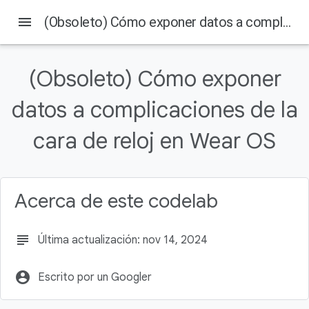
menu
(Obsoleto) Cómo exponer datos a complicaciones de la cara de reloj en Wear OS
(Obsoleto) Cómo exponer
En esta página
datos a complicaciones de la
Conceptos y configuración
cara de reloj en Wear OS
Acerca de este codelab
subject
Última actualización: nov 14, 2024
account_circle
Escrito por un Googler