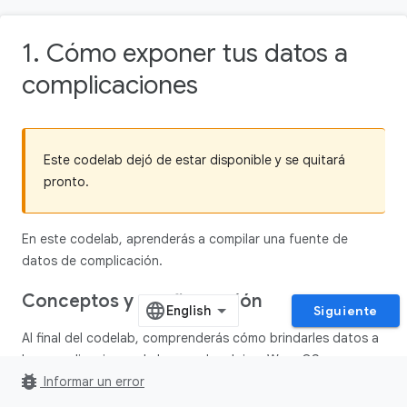
1. Cómo exponer tus datos a
complicaciones
Este codelab dejó de estar disponible y se quitará
pronto.
En este codelab, aprenderás a compilar una fuente de
datos de complicación.
Conceptos y configuración
Siguiente
Al final del codelab, comprenderás cómo brindarles datos a
las complicaciones de la cara de reloj en Wear OS.
bug_report
Informar un error
Conceptos