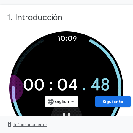
1. Introducción
Siguiente
bug_report
Informar un error