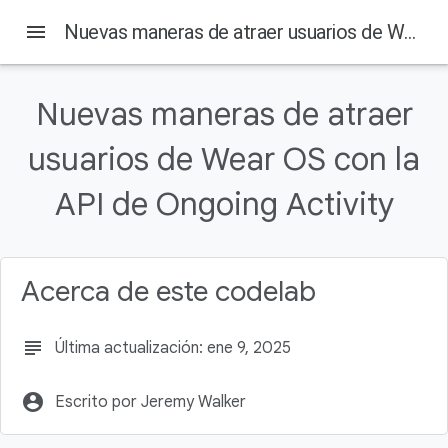
menu
Nuevas maneras de atraer usuarios de Wear OS con la API de Ongoing Activity
Nuevas maneras de atraer
En esta página
usuarios de Wear OS con la
Qué aprenderás
Qué compilarás
API de Ongoing Activity
Requisitos previos
Qué necesitarás
Cómo descargar el código
Acerca de este codelab
subject
Última actualización: ene 9, 2025
account_circle
Escrito por Jeremy Walker