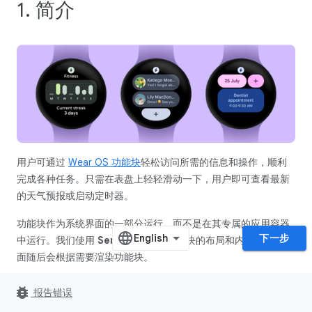
1. 简介
用户可通过
Wear OS 功能块
轻松访问所需的信息和操作，顺利
完成各种任务。只需在表盘上轻轻滑动一下，用户即可查看最新
的天气预报或启动定时器。
功能块作为系统界面的一部分运行，而不是在其专属的应用容器
下一步
中运行。我们使用
Service
来描述功能块的布局和内容。系统界
面随后会根据需要渲染功能块。
实践内容
bug_report
报告错误