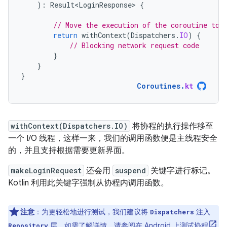
):
Result<LoginResponse>
{
// Move the execution of the coroutine to 
return
withContext
(
Dispatchers
.
IO
)
{
// Blocking network request code
}
}
}
Coroutines
.
kt
withContext(Dispatchers.IO)
将协程的执行操作移至
一个 I/O 线程，这样一来，我们的调用函数便是主线程安全
的，并且支持根据需要更新界面。
makeLoginRequest
还会用
suspend
关键字进行标记。
Kotlin 利用此关键字强制从协程内调用函数。
注意
：为更轻松地进行测试，我们建议将
注入
Dispatchers
层。如需了解详情，请参阅
在 Android 上测试协程
Repository