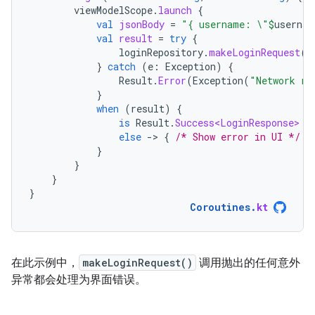
viewModelScope
.
launch
{
val
jsonBody
=
"{ username: \"
$
usernam
val
result
=
try
{
loginRepository
.
makeLoginRequest
(
j
}
catch
(
e
:
Exception
)
{
Result
.
Error
(
Exception
(
"Network re
}
when
(
result
)
{
is
Result
.
Success<LoginResponse>
-
else
-
>
{
/* Show error in UI */
}
}
}
}
}
Coroutines
.
kt
在此示例中，
makeLoginRequest()
调用抛出的任何意外
异常都会处理为界面错误。