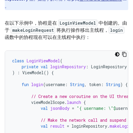
。
在以下示例中，协程是在
LoginViewModel
中创建的。由
于
makeLoginRequest
将执行操作移出主线程，
login
函数中的协程现在可以在主线程中执行：
class
LoginViewModel
(
private
val
loginRepository
:
LoginRepository
)
:
ViewModel
()
{
fun
login
(
username
:
String
,
token
:
String
)
{
// Create a new coroutine on the UI thread
viewModelScope
.
launch
{
val
jsonBody
=
"{ username: \"
$
usernam
// Make the network call and suspend e
val
result
=
loginRepository
.
makeLogin