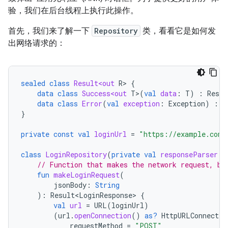
验，我们在后台线程上执行此操作。
首先，我们来了解一下
Repository
类，看看它是如何发
出网络请求的：
sealed
class
Result<out
R
>
{
data
class
Success<out
T
>
(
val
data
:
T
)
:
Resul
data
class
Error
(
val
exception
:
Exception
)
:
R
}
private
const
val
loginUrl
=
"https://example.com/
class
LoginRepository
(
private
val
responseParser
:
// Function that makes the network request, bl
fun
makeLoginRequest
(
jsonBody
:
String
):
Result<LoginResponse>
{
val
url
=
URL
(
loginUrl
)
(
url
.
openConnection
()
as?
HttpURLConnectio
requestMethod
=
"POST"