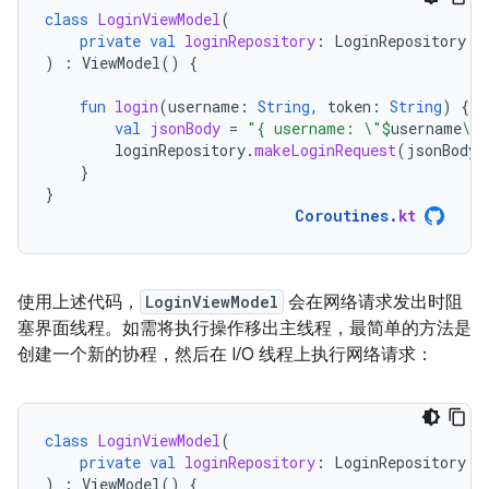
class
LoginViewModel
(
private
val
loginRepository
:
LoginRepository
)
:
ViewModel
()
{
fun
login
(
username
:
String
,
token
:
String
)
{
val
jsonBody
=
"{ username: \"
$
username
\",
loginRepository
.
makeLoginRequest
(
jsonBody
)
}
}
Coroutines
.
kt
使用上述代码，
LoginViewModel
会在网络请求发出时阻
塞界面线程。如需将执行操作移出主线程，最简单的方法是
创建一个新的协程，然后在 I/O 线程上执行网络请求：
class
LoginViewModel
(
private
val
loginRepository
:
LoginRepository
)
:
ViewModel
()
{