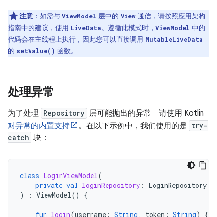
注意
：如需与
层中的
通信，请按照
应用架构
ViewModel
View
指南
中的建议，使用
。遵循此模式时，
中的
LiveData
ViewModel
代码会在主线程上执行，因此您可以直接调用
MutableLiveData
的
函数。
setValue()
处理异常
为了处理
Repository
层可能抛出的异常，请使用 Kotlin
对异常的内置支持
。在以下示例中，我们使用的是
try-
catch
块：
class
LoginViewModel
(
private
val
loginRepository
:
LoginRepository
)
:
ViewModel
()
{
fun
login
(
username
:
String
,
token
:
String
)
{