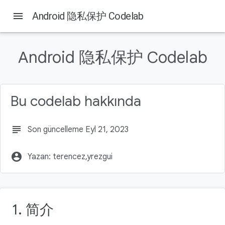
menu
Android 隐私保护 Codelab
Android 隐私保护 Codelab
Bu sayfada
学习内容
构建内容
Bu codelab hakkında
所需条件
添加用于请求相机权限的逻辑
添加用于请求位置信息权限的逻辑
subject
Son güncelleme Eyl 21, 2023
如需查找参考代码（可选），请执行以下操作：
了解详情
account_circle
Yazan: terencez,yrezgui
1. 简介