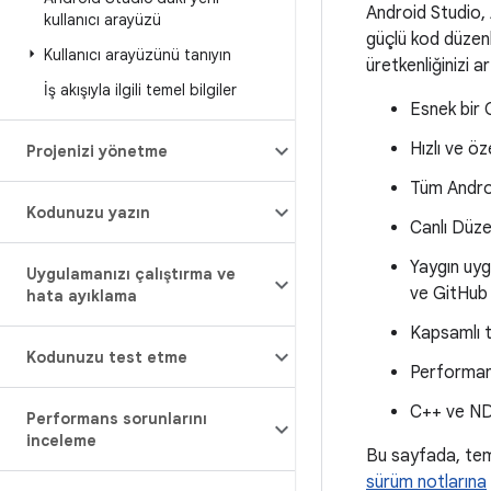
Android Studio, 
kullanıcı arayüzü
güçlü kod düzenl
Kullanıcı arayüzünü tanıyın
üretkenliğinizi a
İş akışıyla ilgili temel bilgiler
Esnek bir 
Hızlı ve öz
Projenizi yönetme
Tüm Androi
Kodunuzu yazın
Canlı Düze
Yaygın uyg
Uygulamanızı çalıştırma ve
ve GitHub
hata ayıklama
Kapsamlı t
Kodunuzu test etme
Performans,
C++ ve ND
Performans sorunlarını
inceleme
Bu sayfada, teme
sürüm notlarına