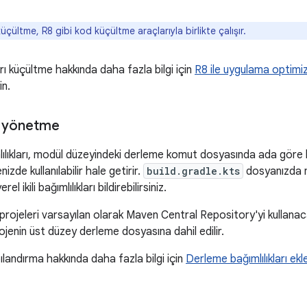
çültme, R8 gibi kod küçültme araçlarıyla birlikte çalışır.
ı küçültme hakkında daha fazla bilgi için
R8 ile uygulama optimi
in.
rı yönetme
lılıkları, modül düzeyindeki derleme komut dosyasında ada göre beli
izde kullanılabilir hale getirir.
build.gradle.kts
dosyanızda mod
rel ikili bağımlılıkları bildirebilirsiniz.
projeleri varsayılan olarak Maven Central Repository'yi kullanaca
ojenin üst düzey derleme dosyasına dahil edilir.
pılandırma hakkında daha fazla bilgi için
Derleme bağımlılıkları ek