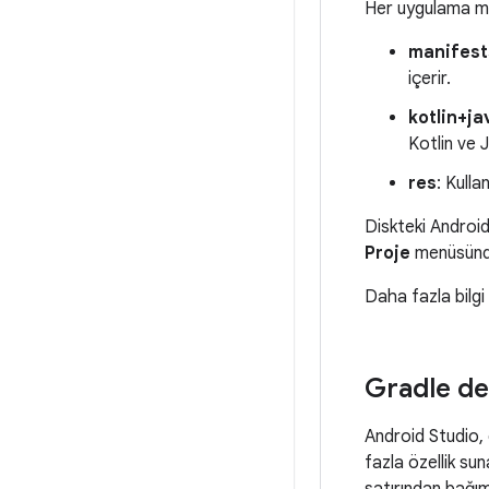
Her uygulama mod
manifest
içerir.
kotlin+ja
Kotlin ve 
res
: Kulla
Diskteki Android
Proje
menüsün
Daha fazla bilgi
Gradle de
Android Studio, 
fazla özellik s