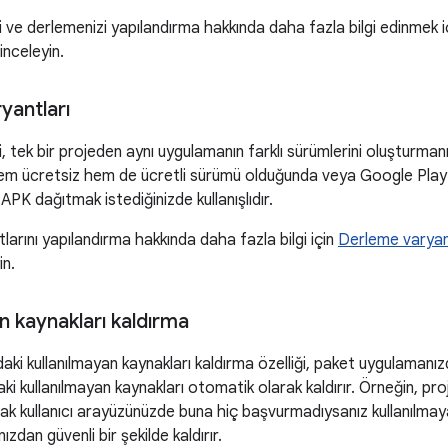
ve derlemenizi yapılandırma hakkında daha fazla bilgi edinmek i
 inceleyin.
yantları
 tek bir projeden aynı uygulamanın farklı sürümlerini oluşturmanıza
em ücretsiz hem de ücretli sürümü olduğunda veya Google Play'de
 APK dağıtmak istediğinizde kullanışlıdır.
arını yapılandırma hakkında daha fazla bilgi için
Derleme varyant
in.
n kaynakları kaldırma
aki kullanılmayan kaynakları kaldırma özelliği, paket uygulamanızd
daki kullanılmayan kaynakları otomatik olarak kaldırır. Örneğin, pr
ak kullanıcı arayüzünüzde buna hiç başvurmadıysanız kullanılmay
zdan güvenli bir şekilde kaldırır.