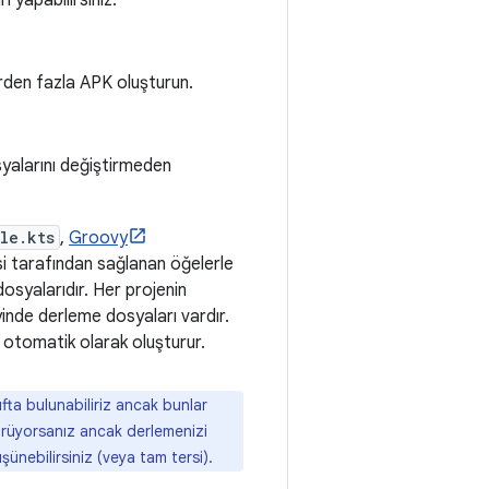
ı yapabilirsiniz:
birden fazla APK oluşturun.
syalarını değiştirmeden
le.kts
,
Groovy
isi tarafından sağlanan öğelerle
osyalarıdır. Her projenin
inde derleme dosyaları vardır.
ı otomatik olarak oluşturur.
fta bulunabiliriz ancak bunlar
örüyorsanız ancak derlemenizi
ünebilirsiniz (veya tam tersi).