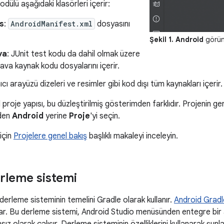
ülü aşağıdaki klasörleri içerir:
s
:
AndroidManifest.xml
dosyasını
Şekil 1.
Android
görün
va
: JUnit test kodu da dahil olmak üzere
Java kaynak kodu dosyalarını içerir.
nıcı arayüzü dizeleri ve resimler gibi kod dışı tüm kaynakları içerir.
 proje yapısı, bu düzleştirilmiş gösterimden farklıdır. Projenin g
den
Android
yerine
Proje
'yi seçin.
 için
Projelere genel bakış
başlıklı makaleyi inceleyin.
rleme sistemi
derleme sisteminin temelini Gradle olarak kullanır.
Android Gradle
unar. Bu derleme sistemi, Android Studio menüsünden entegre bir