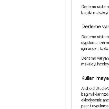
Derleme sistemi 
başlıklı makaleyi
Derleme var
Derleme sistemi,
uygulamanızın h
için birden fazla
Derleme varyantl
makaleyi inceley
Kullanılmaya
Android Studio'd
bağımlılıklarınız
eklediyseniz anc
paket uygulamanı