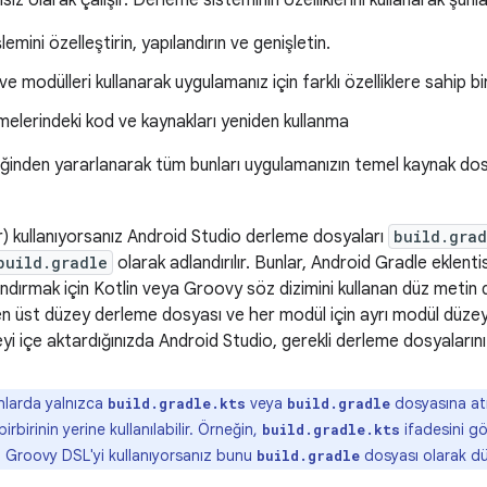
ız olarak çalışır. Derleme sisteminin özelliklerini kullanarak şunlar
emini özelleştirin, yapılandırın ve genişletin.
ve modülleri kullanarak uygulamanız için farklı özelliklere sahip 
elerindeki kod ve kaynakları yeniden kullanma
iğinden yararlanarak tüm bunları uygulamanızın temel kaynak do
ir) kullanıyorsanız Android Studio derleme dosyaları
build.grad
build.gradle
olarak adlandırılır. Bunlar, Android Gradle eklent
ndırmak için Kotlin veya Groovy söz dizimini kullanan düz metin d
en üst düzey derleme dosyası ve her modül için ayrı modül düzey
yi içe aktardığınızda Android Studio, gerekli derleme dosyaların
larda yalnızca
veya
dosyasına atı
build.gradle.kts
build.gradle
irbirinin yerine kullanılabilir. Örneğin,
ifadesini g
build.gradle.kts
n Groovy DSL'yi kullanıyorsanız bunu
dosyası olarak düş
build.gradle