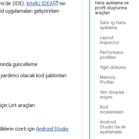
Hata ayıklama ve
ı'dır (IDE).
IntelliJ IDEA
'nın
profil oluşturma
d uygulamaları geliştirirken
araçları
Satır içi hata
ayıklama
Layout
Inspector
Performans
profilleri
anında güncelleme
Yığın dökümü
 yardımcı olacak kod şablonları
Memory
Profiler
Veri dosyası
erişimi
çin Lint araçları
Kod
incelemeleri
Android
Studio'da ek
iklerin özeti için
Android Studio
açıklamalar