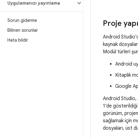
Uygulamanızı yayınlama
Sorun giderme
Proje yapı
Bilinen sorunlar
Android Studio'd
Hata bildir
kaynak dosyaları
Modül türleri şun
Android u
Kitaplık mo
Google Ap
Android Studio, 
1'de gösterildiği
görünüm, projeni
sağlamak için m
dosyaları, üst 