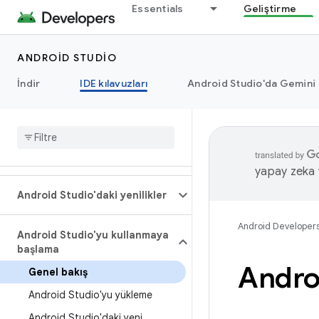
Essentials
Geliştirme
ANDROID STUDIO
İndir
IDE kılavuzları
Android Studio'da Gemini
yapay zeka t
Android Studio'daki yenilikler
Android Developer
Android Studio'yu kullanmaya
başlama
Androi
Genel bakış
Android Studio'yu yükleme
Android Studio'daki yeni