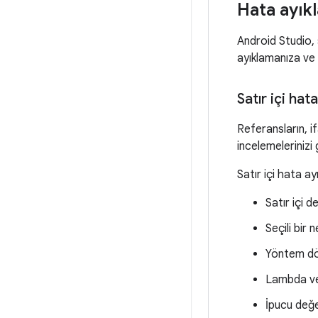
Hata ayıkl
Android Studio, 
ayıklamanıza ve 
Satır içi hat
Referansların, i
incelemelerinizi 
Satır içi hata ayı
Satır içi d
Seçili bir
Yöntem dö
Lambda ve
İpucu değe