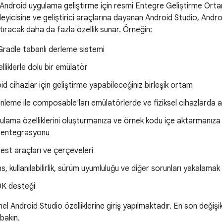
Android uygulama geliştirme için resmi Entegre Geliştirme Ortam
eyicisine ve geliştirici araçlarına dayanan Android Studio, Androi
rtıracak daha da fazla özellik sunar. Örneğin:
Gradle tabanlı derleme sistemi
elliklerle dolu bir emülatör
d cihazlar için geliştirme yapabileceğiniz birleşik ortam
nleme ile composable'ları emülatörlerde ve fiziksel cihazlarda 
ulama özelliklerini oluşturmanıza ve örnek kodu içe aktarmanıza
 entegrasyonu
est araçları ve çerçeveleri
 kullanılabilirlik, sürüm uyumluluğu ve diğer sorunları yakalamak i
K desteği
l Android Studio özelliklerine giriş yapılmaktadır. En son değişikl
bakın.