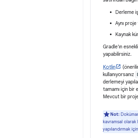
satırından bağıms
Derleme işl
Aynı proje 
Kaynak küm
Gradle'ın esnekl
yapabilirsiniz.
Kotlin
(öneril
kullanıyorsanız
derlemeyi yapıla
tamamı için bir 
Mevcut bir proje
Not:
Doküman
kavramsal olarak b
yapılandırmak içi