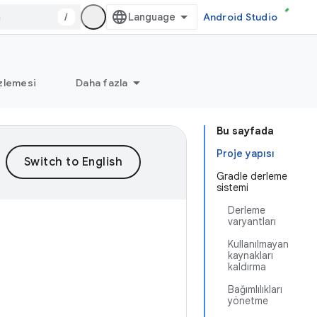
/
Android Studio
zlemesi
Daha fazla
Bu sayfada
Proje yapısı
Gradle derleme
sistemi
Derleme
varyantları
Kullanılmayan
kaynakları
kaldırma
Bağımlılıkları
yönetme